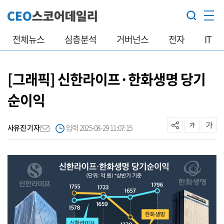
전체뉴스
심층분석
거버넌스
전자
IT
[그래픽] 신한라이프·한화생명 당기
순이익
사유진 기자
입력 2025-08-29 11:07:15