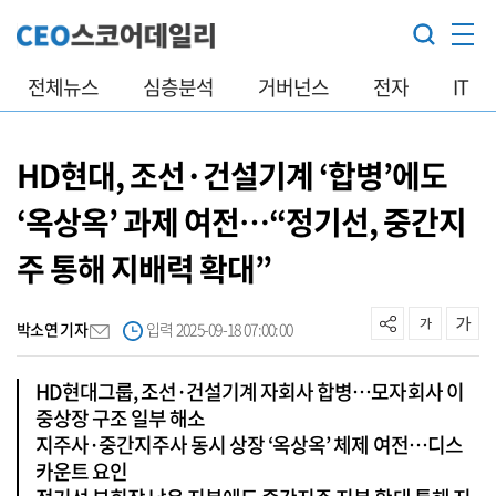
전체뉴스
심층분석
거버넌스
전자
IT
HD현대, 조선·건설기계 ‘합병’에도
‘옥상옥’ 과제 여전…“정기선, 중간지
주 통해 지배력 확대”
박소연 기자
입력 2025-09-18 07:00:00
HD현대그룹, 조선·건설기계 자회사 합병…모자회사 이
중상장 구조 일부 해소
지주사·중간지주사 동시 상장 ‘옥상옥’ 체제 여전…디스
카운트 요인