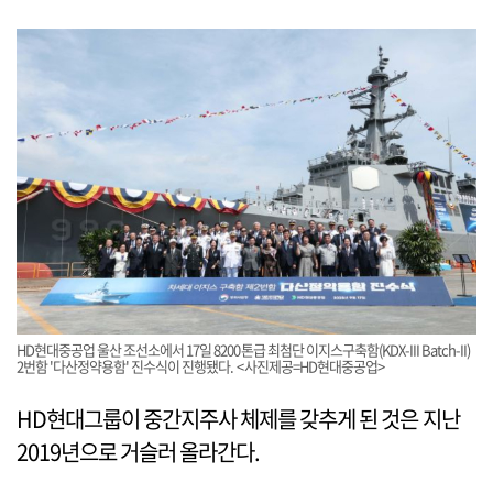
HD현대중공업 울산 조선소에서 17일 8200톤급 최첨단 이지스구축함(KDX-III Batch-II)
2번함 '다산정약용함' 진수식이 진행됐다. <사진제공=HD현대중공업>
HD현대그룹이 중간지주사 체제를 갖추게 된 것은 지난
2019년으로 거슬러 올라간다.