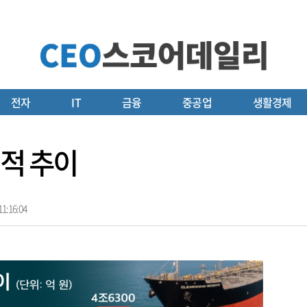
전자
IT
금융
중공업
생활경제
실적 추이
1:16:04