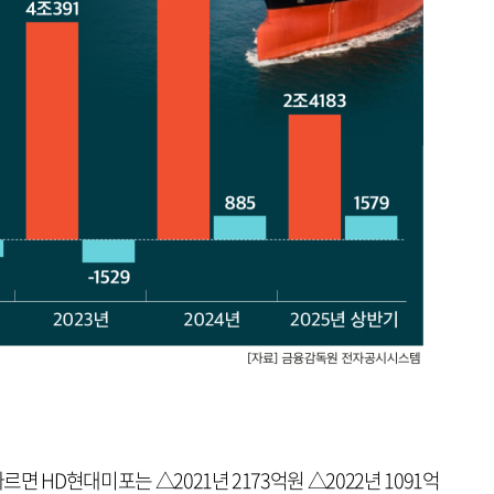
 HD현대미포는 △2021년 2173억원 △2022년 1091억