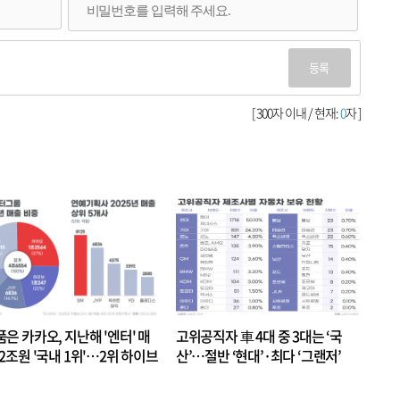
등록
[ 300자 이내 / 현재:
0
자 ]
품은 카카오, 지난해 '엔터' 매
고위공직자 車 4대 중 3대는 ‘국
.2조원 '국내 1위'…2위 하이브
산’…절반 ‘현대’·최다 ‘그랜저’
 JYP 순