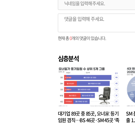
현재 총
0
개의 댓글이 있습니다.
심층분석
대기업 89곳 중 85곳, 오너家 등기
SM 
임원 겸직…BS 46곳·SM 45곳 ‘족
출 1
벌경영’ 고착화
·3위