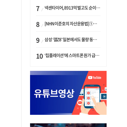
넥센타이어, 8913억 벌고도 순이익 2억…유럽 세부담에 이익 증발
[NHN 이준호의 자산운용법]①이니시오·JLC ‘부동산’-JLC파트너스 ‘투자’…“부동산 담보대출로 투자재원 확보”
삼성 ‘갤Z8’ 일본에서도 물량 동났다…애플 참전 앞두고 선두 수성 ‘시험대’
‘칩플레이션’에 스마트폰 원가 급등…삼성전자, ‘엑시노스’ 채택 확대하나