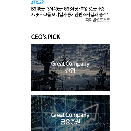
37792회
BS 46곳·SM 45곳·GS 34곳·부영 31곳·KG
27곳…그룹 오너일가 등기임원 조사결과 '충격'
파이낸셜포스트
CEO's PICK