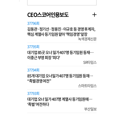
CEO스코어인용보도
37796회
김동관·정기선·정용진·이규호 등 경영 후계자,
핵심 계열사 등기임원 맡아 '책임경영' 앞장
녹색경제신문
37795회
대기업 85곳 오너 일가 407명 등기임원 등재…
이중근 부영 회장 '최다'
SR타임스
37794회
85개 대기업 오너일가 407명 등기임원 등재…
“족벌경영 여전”
스마트타임스
37793회
대기업 오너 일가 407명 계열사 등기임원에…
‘족벌’ 여전하다
부산일보