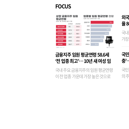
FOCUS
외국
율 
국내
가장
반면
융이
국민
금융지주 임원 평균연령 58.6세
기관
충’
‘전 업종 최고’… 10년 새 여성 임
원은 14배 껑충
국민
국내 주요 금융지주의 임원 평균연령
의 주
이 전 업종 가운데 가장 높은 것으로
가까
나타났다. 금융업 특유의 경험 중심 인
가 
사와 내부 승진 문화가 이어지면서 10
의 대
년새 임원의 평균연령이 높아졌으며,
평균연령이 60대를 기...