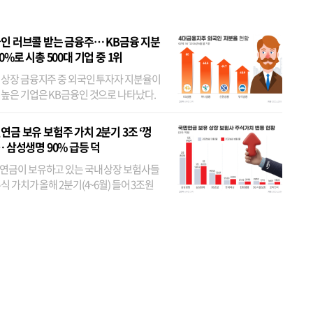
인 러브콜 받는 금융주… KB금융 지분
80%로 시총 500대 기업 중 1위
 상장 금융지주 중 외국인 투자자 지분율이
 높은 기업은 KB금융인 것으로 나타났다.
 외국인 지분율이 가장 낮은 곳은 메리츠금
었다. 특히 KB금융은 지난달 말 기준 해외
연금 보유 보험주 가치 2분기 3조 ‘껑
투자자 지분율이...
… 삼성생명 90% 급등 덕
연금이 보유하고 있는 국내 상장 보험사들
식 가치가 올해 2분기(4~6월) 들어 3조원
이 불어난 것으로 집계됐다. 삼성생명 주가
이 기간 90% 가까이 치솟으면서 전체 증가분
부분을 책임진 덕...