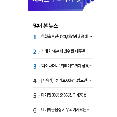
많이 본 뉴스
한화솔루션·OCI, 태양광 훈풍에 실적 개선…美 ‘섹션232’ 최대 변수
거래소 M&A 새 변수 된 ‘대주주 심사’…네이버·두나무 결합도 영향권
‘차이나머니’, 위메이드 까지 삼켰다… K콘텐츠, 글로벌 확장에도 中 투자 ‘경계령’
[시승기] “전기로 60km, 밟으면 462마력”…볼보 XC60 T8의 두 얼굴
대기업 89곳 중 85곳, 오너家 등기임원 겸직…BS 46곳·SM 45곳 ‘족벌경영’ 고착화
네이버는 몸집 키우고 카카오는 줄였다…‘역대급 실적’에 성장전략은 ‘극과 극’