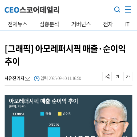
전체뉴스
심층분석
거버넌스
전자
IT
[그래픽] 아모레퍼시픽 매출·순이익
추이
사유진 기자
입력 2025-09-10 11:16:50