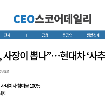
전자
IT
금융
중공업
생활경제
, 사장이 뽑나”…현대차 ‘사추
9:35:51
사내이사 참여율 100%
체제