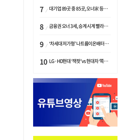
대기업 89곳 중 85곳, 오너家 등기임원 겸직…BS 46곳·SM 45곳 ‘족벌경영’ 고착화
금융권 오너 3세, 승계 시계 빨라지나…한국투자 ‘속도’·미래에셋·메리츠는 ‘거리두기’
‘차세대 저가형’ 나트륨이온배터리 시대 오나…LG화학·에코프로, 상용화 속도낸다
LG·HD현대 ‘잭팟’ vs 현대차 ‘쪽박’…글로벌 사모펀드, 韓 대기업 투자 ‘희비’