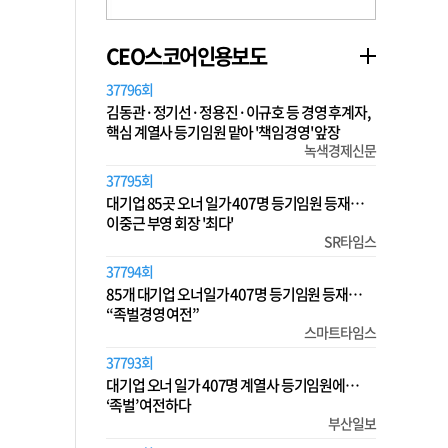
CEO스코어인용보도
37796회
김동관·정기선·정용진·이규호 등 경영 후계자,
핵심 계열사 등기임원 맡아 '책임경영' 앞장
녹색경제신문
37795회
대기업 85곳 오너 일가 407명 등기임원 등재…
이중근 부영 회장 '최다'
SR타임스
37794회
85개 대기업 오너일가 407명 등기임원 등재…
“족벌경영 여전”
스마트타임스
37793회
대기업 오너 일가 407명 계열사 등기임원에…
‘족벌’ 여전하다
부산일보