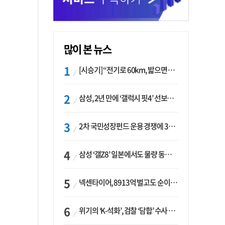
많이 본 뉴스
[시승기] “전기로 60km, 밟으면 462마력”…볼보 XC60 T8의 두 얼굴
삼성, 2년 만에 ‘갤럭시 핏4’ 선보이나…웨어러블 생태계 확장 ‘시동’
2차 국민성장펀드 운용 경쟁에 33개사 몰렸다…신한·하나 등 새 얼굴 대거 합류
삼성 ‘갤Z8’ 일본에서도 물량 동났다…애플 참전 앞두고 선두 수성 ‘시험대’
넥센타이어, 8913억 벌고도 순이익 2억…유럽 세부담에 이익 증발
위기의 ‘K-석화’, 검찰 ‘담합’ 수사 착수…“LG·한화·롯데 등 7개 업체, 8개 제품 가격 담합”