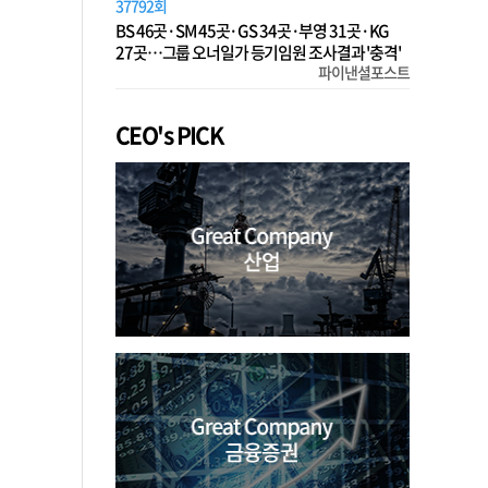
37792회
BS 46곳·SM 45곳·GS 34곳·부영 31곳·KG
27곳…그룹 오너일가 등기임원 조사결과 '충격'
파이낸셜포스트
CEO's PICK