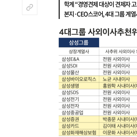
학계 “경영견제 대상이 견제자 고
본지·CEO스코어, 4대 그룹 계