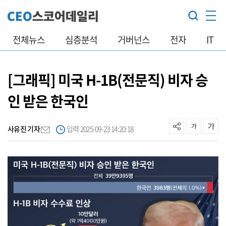
전체뉴스
심층분석
거버넌스
전자
IT
[그래픽] 미국 H-1B(전문직) 비자 승
인 받은 한국인
사유진 기자
입력 2025-09-23 14:20:18