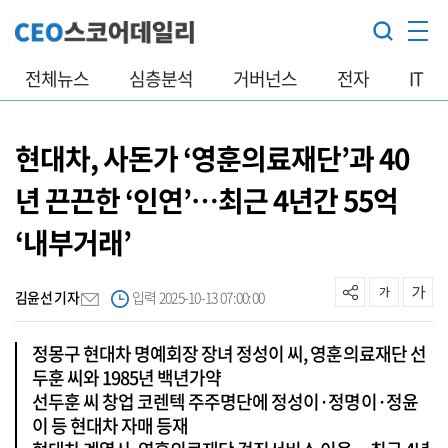
전체뉴스
심층분석
거버넌스
전자
IT
현대차, 사돈가 ‘영훈의료재단’과 40
년 끈끈한 ‘인연’…최근 4년간 55억
‘내부거래’
김윤선 기자
입력 2025-10-13 07:00:00
정몽구 현대차 명예회장 장녀 정성이 씨, 영훈의료재단 선
두훈 씨와 1985년 백년가약
선두훈 씨 창업 코렌텍 주주명단에 정성이·정명이·정윤
이 등 현대차 자매 등재