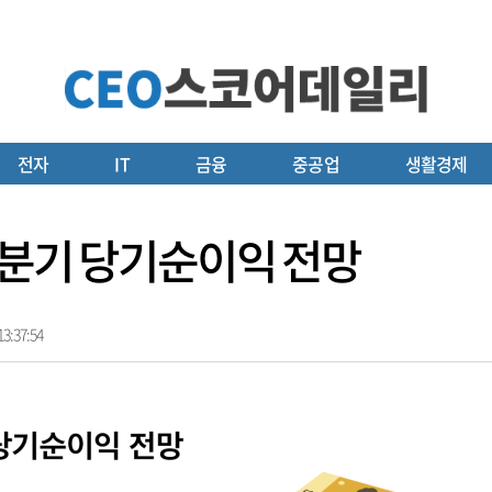
전자
IT
금융
중공업
생활경제
 3분기 당기순이익 전망
3:37:54