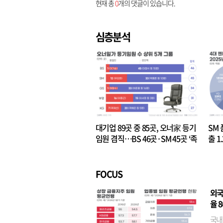
현재 총
0
개의 댓글이 있습니다.
심층분석
대기업 89곳 중 85곳, 오너家 등기
SM 
임원 겸직…BS 46곳·SM 45곳 ‘족
출 1
벌경영’ 고착화
·3위
FOCUS
외국
율 
국내