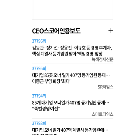
CEO스코어인용보도
37796회
김동관·정기선·정용진·이규호 등 경영 후계자,
핵심 계열사 등기임원 맡아 '책임경영' 앞장
녹색경제신문
37795회
대기업 85곳 오너 일가 407명 등기임원 등재…
이중근 부영 회장 '최다'
SR타임스
37794회
85개 대기업 오너일가 407명 등기임원 등재…
“족벌경영 여전”
스마트타임스
37793회
대기업 오너 일가 407명 계열사 등기임원에…