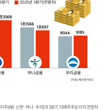
융지주(KB·신한·하나·우리)의 3분기 지배주주순이익 전망치