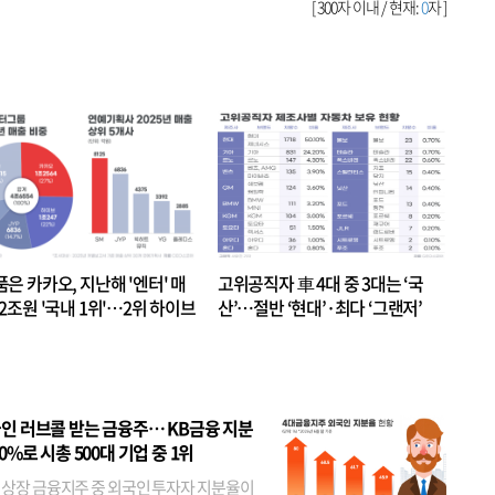
[ 300자 이내 / 현재:
0
자 ]
품은 카카오, 지난해 '엔터' 매
고위공직자 車 4대 중 3대는 ‘국
.2조원 '국내 1위'…2위 하이브
산’…절반 ‘현대’·최다 ‘그랜저’
 JYP 순
인 러브콜 받는 금융주… KB금융 지분
80%로 시총 500대 기업 중 1위
 상장 금융지주 중 외국인 투자자 지분율이