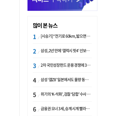
많이 본 뉴스
[시승기] “전기로 60km, 밟으면 462마력”…볼보 XC60 T8의 두 얼굴
삼성, 2년 만에 ‘갤럭시 핏4’ 선보이나…웨어러블 생태계 확장 ‘시동’
2차 국민성장펀드 운용 경쟁에 33개사 몰렸다…신한·하나 등 새 얼굴 대거 합류
삼성 ‘갤Z8’ 일본에서도 물량 동났다…애플 참전 앞두고 선두 수성 ‘시험대’
위기의 ‘K-석화’, 검찰 ‘담합’ 수사 착수…“LG·한화·롯데 등 7개 업체, 8개 제품 가격 담합”
금융권 오너 3세, 승계 시계 빨라지나…한국투자 ‘속도’·미래에셋·메리츠는 ‘거리두기’