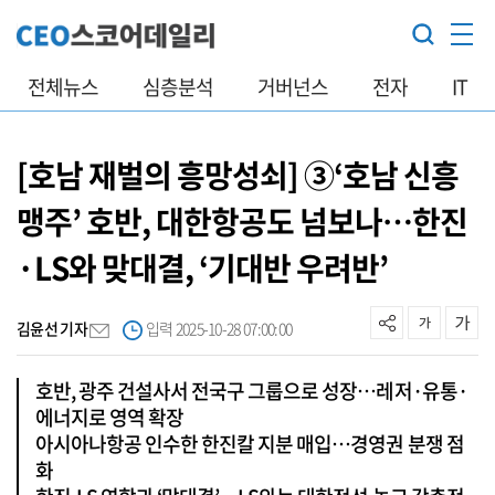
전체뉴스
심층분석
거버넌스
전자
IT
[호남 재벌의 흥망성쇠] ③‘호남 신흥
맹주’ 호반, 대한항공도 넘보나…한진
·LS와 맞대결, ‘기대반 우려반’
김윤선 기자
입력 2025-10-28 07:00:00
호반, 광주 건설사서 전국구 그룹으로 성장…레저·유통·
에너지로 영역 확장
아시아나항공 인수한 한진칼 지분 매입…경영권 분쟁 점
화