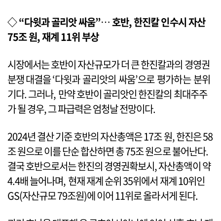
◇ “다윗과 골리앗 싸움”
…
호반, 한진칼 인수시 자산
75조 원, 재계 11위 부상
시장에서는 호반이 자산규모가 더 큰 한진칼과의 경영권
분쟁 대결을 ‘다윗과 골리앗의 싸움’으로 평가하는 분위
기다. 그러나, 만약 호반이 골리앗인 한진칼의 최대주주
가 될 경우, 그 파급력은 엄청날 전망이다.
2024년 결산 기준 호반의 자산총액은 17조 원, 한진은 58
조 원으로 이를 단순 합산하면 총 75조 원으로 불어난다.
결국 호반으로서는 한진의 경영권확보시, 자산총액이 약
4.4배 늘어나며, 현재 재계 순위 35위에서 재계 10위인
GS(자산규모 79조원)에 이어 11위로 올라서게 된다.