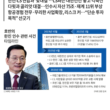
한진-LS 연합과 ‘맞대결’…LS와는 대한전선 놓고 각축전
다윗과 골리앗 대결…인수시 자산 75조·재계 11위 부상
항공경험 전무·무리한 사업확장, 리스크 커…“단순 투자
목적” 선긋기