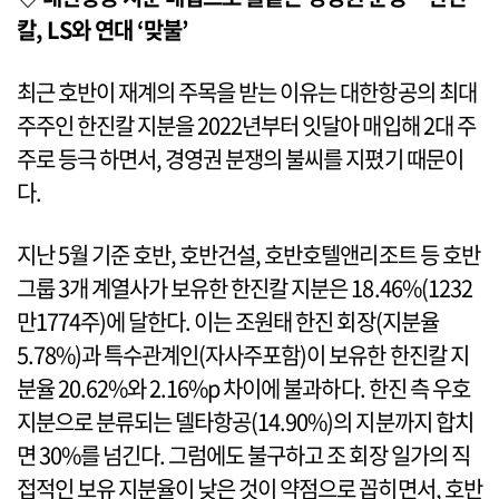
칼, LS와 연대 ‘맞불’
최근 호반이 재계의 주목을 받는 이유는 대한항공의 최대
주주인 한진칼 지분을 2022년부터 잇달아 매입해 2대 주
주로 등극 하면서, 경영권 분쟁의 불씨를 지폈기 때문이
다.
지난 5월 기준 호반, 호반건설, 호반호텔앤리조트 등 호반
그룹 3개 계열사가 보유한 한진칼 지분은 18.46%(1232
만1774주)에 달한다. 이는 조원태 한진 회장(지분율
5.78%)과 특수관계인(자사주포함)이 보유한 한진칼 지
분율 20.62%와 2.16%p 차이에 불과하다. 한진 측 우호
지분으로 분류되는 델타항공(14.90%)의 지분까지 합치
면 30%를 넘긴다. 그럼에도 불구하고 조 회장 일가의 직
접적인 보유 지분율이 낮은 것이 약점으로 꼽히면서, 호반