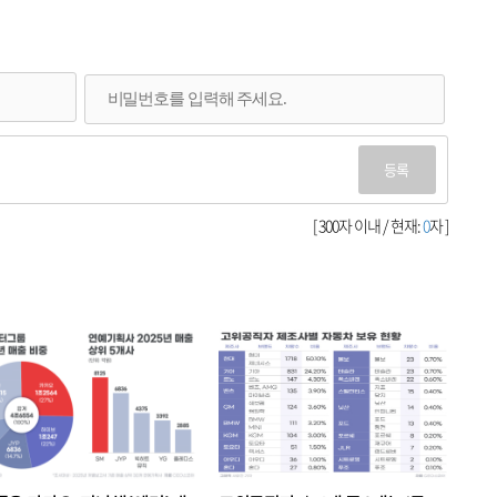
등록
[ 300자 이내 / 현재:
0
자 ]