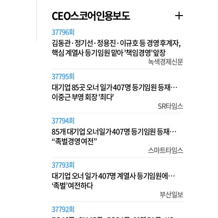
CEO스코어인용보도
37796회
김동관·정기선·정용진·이규호 등 경영 후계자,
핵심 계열사 등기임원 맡아 '책임경영' 앞장
녹색경제신문
37795회
대기업 85곳 오너 일가 407명 등기임원 등재…
이중근 부영 회장 '최다'
SR타임스
37794회
85개 대기업 오너일가 407명 등기임원 등재…
“족벌경영 여전”
스마트타임스
37793회
대기업 오너 일가 407명 계열사 등기임원에…
‘족벌’ 여전하다
부산일보
37792회