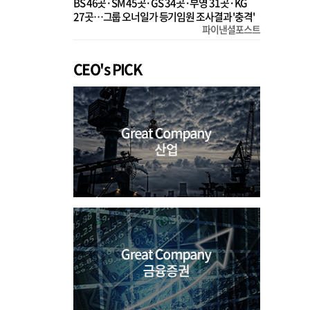
BS 46곳·SM 45곳·GS 34곳·부영 31곳·KG
27곳…그룹 오너일가 등기임원 조사결과 '충격'
파이낸셜포스트
CEO's PICK