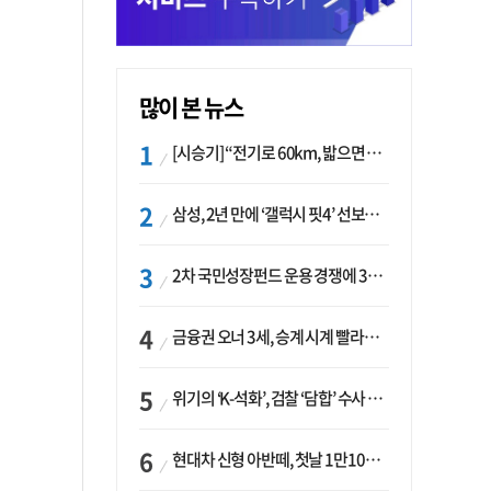
많이 본 뉴스
[시승기] “전기로 60km, 밟으면 462마력”…볼보 XC60 T8의 두 얼굴
삼성, 2년 만에 ‘갤럭시 핏4’ 선보이나…웨어러블 생태계 확장 ‘시동’
2차 국민성장펀드 운용 경쟁에 33개사 몰렸다…신한·하나 등 새 얼굴 대거 합류
금융권 오너 3세, 승계 시계 빨라지나…한국투자 ‘속도’·미래에셋·메리츠는 ‘거리두기’
위기의 ‘K-석화’, 검찰 ‘담합’ 수사 착수…“LG·한화·롯데 등 7개 업체, 8개 제품 가격 담합”
현대차 신형 아반떼, 첫날 1만1094대 계약…역대 최고치 경신