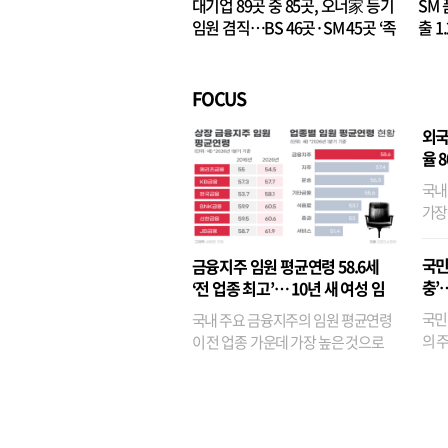
대기업 89곳 중 85곳, 오너家 등기
SM 
임원 겸직…BS 46곳·SM 45곳 ‘족
출 1
벌경영’ 고착화
·3위
FOCUS
외국
율 
국내
가장
반면
융이
국민
금융지주 임원 평균연령 58.6세
기관
충’
‘전 업종 최고’… 10년 새 여성 임
원은 14배 껑충
국민
국내 주요 금융지주의 임원 평균연령
의 주
이 전 업종 가운데 가장 높은 것으로
가까
나타났다. 금융업 특유의 경험 중심 인
가 
사와 내부 승진 문화가 이어지면서 10
의 대
년새 임원의 평균연령이 높아졌으며,
평균연령이 60대를 기...