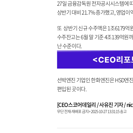
27일 금융감독원 전자공시시스템에 따
상반기 대비 21.7% 증가했고, 영업이익
또 상반기 신규 수주액은 1조6179억
수주잔고는 6월 말 기준 4조139억원까지
난 수준이다.
선박엔진 기업인 한화엔진은 HSD엔진
편입된 곳이다.
[CEO스코어데일리 / 사유진 기자 / nick3
무단 전재-재배포 금지> 2025-10-27 13:31:15 송고