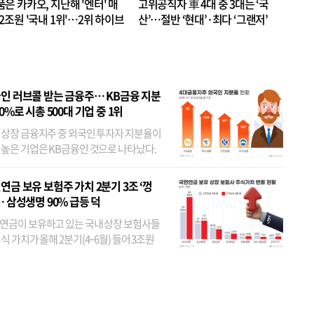
품은 카카오, 지난해 '엔터' 매
고위공직자 車 4대 중 3대는 ‘국
.2조원 '국내 1위'…2위 하이브
산’…절반 ‘현대’·최다 ‘그랜저’
 JYP 순
인 러브콜 받는 금융주… KB금융 지분
80%로 시총 500대 기업 중 1위
 상장 금융지주 중 외국인 투자자 지분율이
 높은 기업은 KB금융인 것으로 나타났다.
 외국인 지분율이 가장 낮은 곳은 메리츠금
었다. 특히 KB금융은 지난달 말 기준 해외
연금 보유 보험주 가치 2분기 3조 ‘껑
투자자 지분율이...
… 삼성생명 90% 급등 덕
연금이 보유하고 있는 국내 상장 보험사들
식 가치가 올해 2분기(4~6월) 들어 3조원
이 불어난 것으로 집계됐다. 삼성생명 주가
이 기간 90% 가까이 치솟으면서 전체 증가분
부분을 책임진 덕...