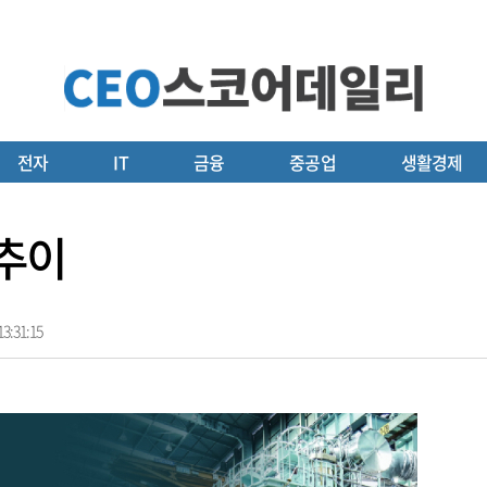
전자
IT
금융
중공업
생활경제
 추이
3:31:15