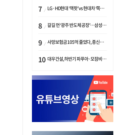
LG·HD현대 ‘잭팟’ vs 현대차 ‘쪽박’…글로벌 사모펀드, 韓 대기업 투자 ‘희비’
갈길 먼 ‘광주 반도체 공장’…삼성·SK, ‘주 52시간제’ 규제 해소 ‘공방’
사망보험금 105억 줄었다, 종신보험·유동화 동시에 ‘주춤’…신한라이프는 401억 급증
대우건설, 하반기 파푸아·모잠비크 LNG 플랜트 수주 가시권…수주목표 27조로 샹향