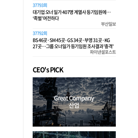
37793회
대기업 오너 일가 407명 계열사 등기임원에…
‘족벌’ 여전하다
부산일보
37792회
BS 46곳·SM 45곳·GS 34곳·부영 31곳·KG
27곳…그룹 오너일가 등기임원 조사결과 '충격'
파이낸셜포스트
CEO's PICK