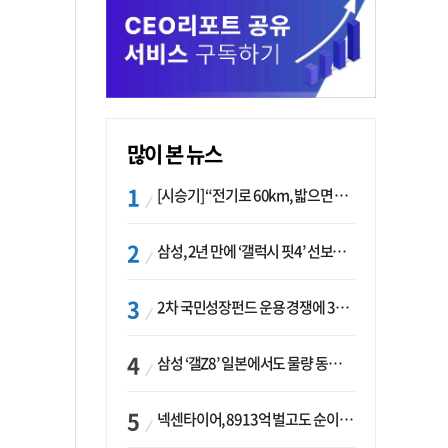
많이 본 뉴스
[시승기] “전기로 60km, 밟으면 462마력”…볼보 XC60 T8의 두 얼굴
삼성, 2년 만에 ‘갤럭시 핏4’ 선보이나…웨어러블 생태계 확장 ‘시동’
2차 국민성장펀드 운용 경쟁에 33개사 몰렸다…신한·하나 등 새 얼굴 대거 합류
삼성 ‘갤Z8’ 일본에서도 물량 동났다…애플 참전 앞두고 선두 수성 ‘시험대’
넥센타이어, 8913억 벌고도 순이익 2억…유럽 세부담에 이익 증발