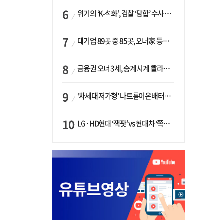
위기의 ‘K-석화’, 검찰 ‘담합’ 수사 착수…“LG·한화·롯데 등 7개 업체, 8개 제품 가격 담합”
대기업 89곳 중 85곳, 오너家 등기임원 겸직…BS 46곳·SM 45곳 ‘족벌경영’ 고착화
금융권 오너 3세, 승계 시계 빨라지나…한국투자 ‘속도’·미래에셋·메리츠는 ‘거리두기’
‘차세대 저가형’ 나트륨이온배터리 시대 오나…LG화학·에코프로, 상용화 속도낸다
LG·HD현대 ‘잭팟’ vs 현대차 ‘쪽박’…글로벌 사모펀드, 韓 대기업 투자 ‘희비’