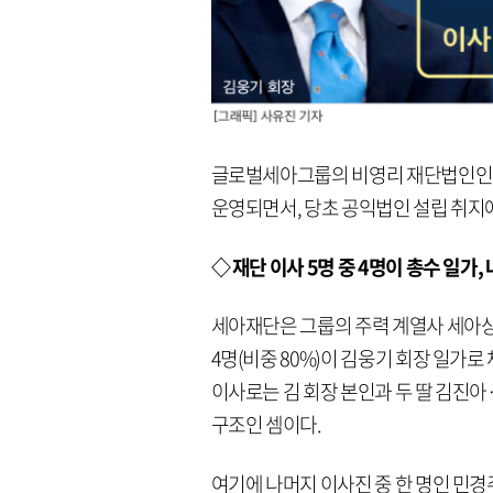
글로벌세아그룹의 비영리 재단법인인 
운영되면서, 당초 공익법인 설립 취지
◇ 재단 이사 5명 중 4명이 총수 일
세아재단은 그룹의 주력 계열사 세아상역
4명(비중 80%)이 김웅기 회장 일가로
이사로는 김 회장 본인과 두 딸 김진아·
구조인 셈이다.
여기에 나머지 이사진 중 한 명인 민