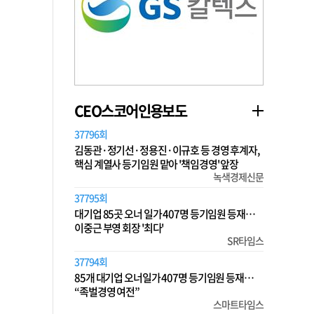
CEO스코어인용보도
37796회
김동관·정기선·정용진·이규호 등 경영 후계자,
핵심 계열사 등기임원 맡아 '책임경영' 앞장
녹색경제신문
37795회
대기업 85곳 오너 일가 407명 등기임원 등재…
이중근 부영 회장 '최다'
SR타임스
37794회
85개 대기업 오너일가 407명 등기임원 등재…
“족벌경영 여전”
스마트타임스