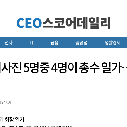
전자
IT
금융
중공업
생활경제
사진 5명중 4명이 총수 일가…
5:47:01
기 회장 일가