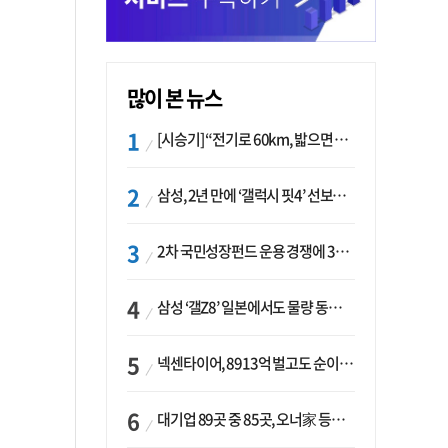
많이 본 뉴스
[시승기] “전기로 60km, 밟으면 462마력”…볼보 XC60 T8의 두 얼굴
삼성, 2년 만에 ‘갤럭시 핏4’ 선보이나…웨어러블 생태계 확장 ‘시동’
2차 국민성장펀드 운용 경쟁에 33개사 몰렸다…신한·하나 등 새 얼굴 대거 합류
삼성 ‘갤Z8’ 일본에서도 물량 동났다…애플 참전 앞두고 선두 수성 ‘시험대’
넥센타이어, 8913억 벌고도 순이익 2억…유럽 세부담에 이익 증발
대기업 89곳 중 85곳, 오너家 등기임원 겸직…BS 46곳·SM 45곳 ‘족벌경영’ 고착화