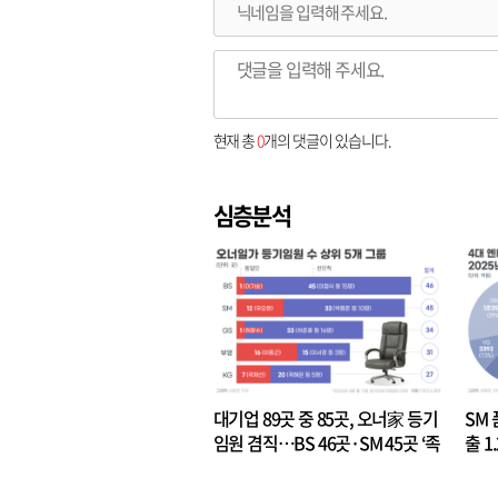
현재 총
0
개의 댓글이 있습니다.
심층분석
대기업 89곳 중 85곳, 오너家 등기
SM 
임원 겸직…BS 46곳·SM 45곳 ‘족
출 1
벌경영’ 고착화
·3위