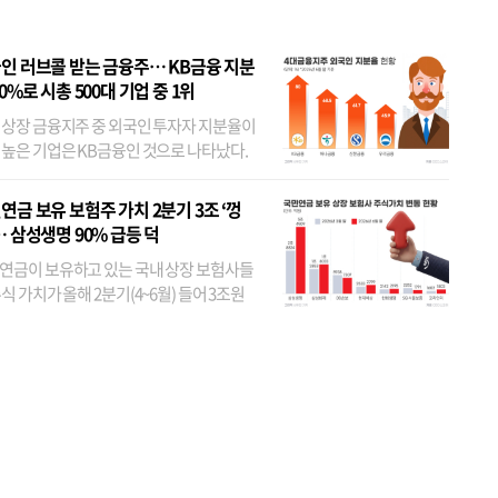
인 러브콜 받는 금융주… KB금융 지분
80%로 시총 500대 기업 중 1위
 상장 금융지주 중 외국인 투자자 지분율이
 높은 기업은 KB금융인 것으로 나타났다.
 외국인 지분율이 가장 낮은 곳은 메리츠금
었다. 특히 KB금융은 지난달 말 기준 해외
연금 보유 보험주 가치 2분기 3조 ‘껑
투자자 지분율이...
… 삼성생명 90% 급등 덕
연금이 보유하고 있는 국내 상장 보험사들
식 가치가 올해 2분기(4~6월) 들어 3조원
이 불어난 것으로 집계됐다. 삼성생명 주가
이 기간 90% 가까이 치솟으면서 전체 증가분
부분을 책임진 덕...