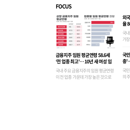
FOCUS
외국
율 
국내
가장
반면
융이
국민
금융지주 임원 평균연령 58.6세
기관
충’
‘전 업종 최고’… 10년 새 여성 임
원은 14배 껑충
국민
국내 주요 금융지주의 임원 평균연령
의 주
이 전 업종 가운데 가장 높은 것으로
가까
나타났다. 금융업 특유의 경험 중심 인
가 
사와 내부 승진 문화가 이어지면서 10
의 대
년새 임원의 평균연령이 높아졌으며,
평균연령이 60대를 기...