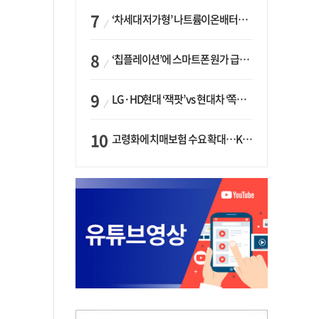
‘차세대 저가형’ 나트륨이온배터리 시대 오나…LG화학·에코프로, 상용화 속도낸다
‘칩플레이션’에 스마트폰 원가 급등…삼성전자, ‘엑시노스’ 채택 확대하나
LG·HD현대 ‘잭팟’ vs 현대차 ‘쪽박’…글로벌 사모펀드, 韓 대기업 투자 ‘희비’
고령화에 치매보험 수요 확대…KB손보·삼성화재가 ‘시장 주도’