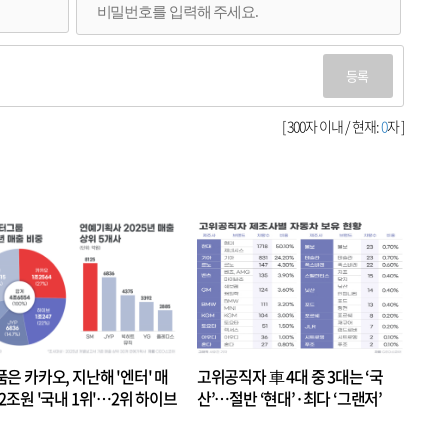
등록
[ 300자 이내 / 현재:
0
자 ]
품은 카카오, 지난해 '엔터' 매
고위공직자 車 4대 중 3대는 ‘국
.2조원 '국내 1위'…2위 하이브
산’…절반 ‘현대’·최다 ‘그랜저’
 JYP 순