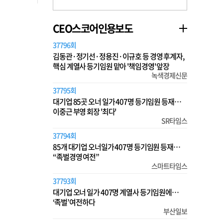
CEO스코어인용보도
37796회
김동관·정기선·정용진·이규호 등 경영 후계자,
핵심 계열사 등기임원 맡아 '책임경영' 앞장
녹색경제신문
37795회
대기업 85곳 오너 일가 407명 등기임원 등재…
이중근 부영 회장 '최다'
SR타임스
37794회
85개 대기업 오너일가 407명 등기임원 등재…
“족벌경영 여전”
스마트타임스
37793회
대기업 오너 일가 407명 계열사 등기임원에…
‘족벌’ 여전하다
부산일보