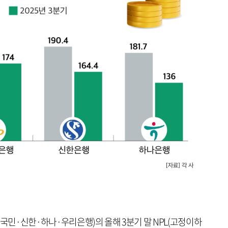
B국민·신한·하나·우리은행)의 올해 3분기 말 NPL(고정이하