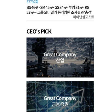
37792회
BS 46곳·SM 45곳·GS 34곳·부영 31곳·KG
27곳…그룹 오너일가 등기임원 조사결과 '충격'
파이낸셜포스트
CEO's PICK