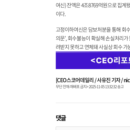
여신) 잔액은 4조8769억원으로 집계됐다
이다.
고정이하여신은 담보처분을 통해 회수 
의문’, 회수불능이 확실해 손실처리가 
려받지 못하고 연체돼 사실상 회수 가
[CEO스코어데일리 / 사유진 기자 / nick3
무단 전재-재배포 금지> 2025-11-05 13:32:32 송고
댓글