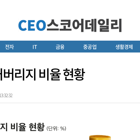
전자
IT
금융
중공업
생활경제
L커버리지 비율 현황
3:32:32