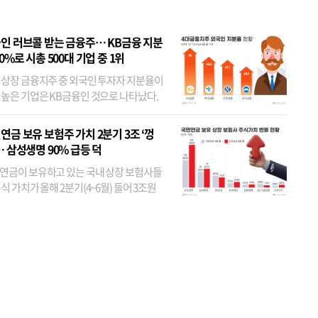
인 러브콜 받는 금융주… KB금융 지분
80%로 시총 500대 기업 중 1위
 상장 금융지주 중 외국인 투자자 지분율이
 높은 기업은 KB금융인 것으로 나타났다.
 외국인 지분율이 가장 낮은 곳은 메리츠금
었다. 특히 KB금융은 지난달 말 기준 해외
연금 보유 보험주 가치 2분기 3조 ‘껑
투자자 지분율이...
… 삼성생명 90% 급등 덕
연금이 보유하고 있는 국내 상장 보험사들
식 가치가 올해 2분기(4~6월) 들어 3조원
이 불어난 것으로 집계됐다. 삼성생명 주가
이 기간 90% 가까이 치솟으면서 전체 증가분
부분을 책임진 덕...