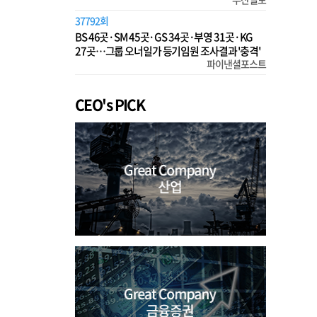
37792회
BS 46곳·SM 45곳·GS 34곳·부영 31곳·KG
27곳…그룹 오너일가 등기임원 조사결과 '충격'
파이낸셜포스트
CEO's PICK