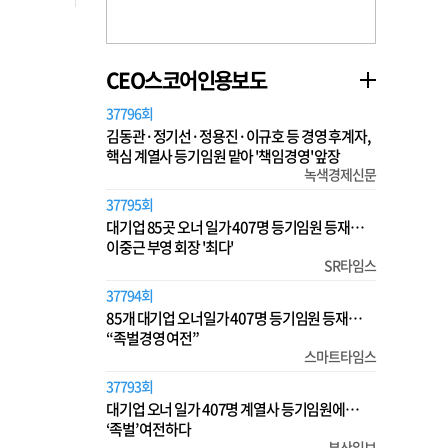
CEO스코어인용보도
37796회
김동관·정기선·정용진·이규호 등 경영 후계자,
핵심 계열사 등기임원 맡아 '책임경영' 앞장
녹색경제신문
37795회
대기업 85곳 오너 일가 407명 등기임원 등재…
이중근 부영 회장 '최다'
SR타임스
37794회
85개 대기업 오너일가 407명 등기임원 등재…
“족벌경영 여전”
스마트타임스
37793회
대기업 오너 일가 407명 계열사 등기임원에…
‘족벌’ 여전하다
부산일보