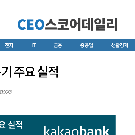
전자
IT
금융
중공업
생활경제
분기 주요 실적
3:06:09