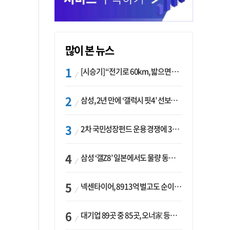
많이 본 뉴스
[시승기] “전기로 60km, 밟으면 462마력”…볼보 XC60 T8의 두 얼굴
삼성, 2년 만에 ‘갤럭시 핏4’ 선보이나…웨어러블 생태계 확장 ‘시동’
2차 국민성장펀드 운용 경쟁에 33개사 몰렸다…신한·하나 등 새 얼굴 대거 합류
삼성 ‘갤Z8’ 일본에서도 물량 동났다…애플 참전 앞두고 선두 수성 ‘시험대’
넥센타이어, 8913억 벌고도 순이익 2억…유럽 세부담에 이익 증발
대기업 89곳 중 85곳, 오너家 등기임원 겸직…BS 46곳·SM 45곳 ‘족벌경영’ 고착화