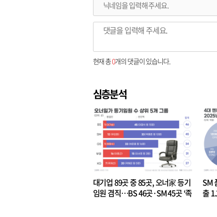
현재 총
0
개의 댓글이 있습니다.
심층분석
대기업 89곳 중 85곳, 오너家 등기
SM 
임원 겸직…BS 46곳·SM 45곳 ‘족
출 1
벌경영’ 고착화
·3위