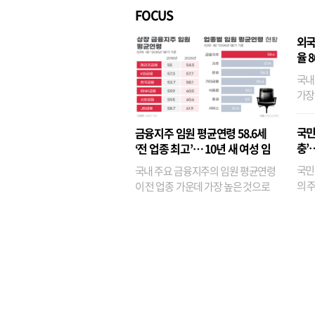
FOCUS
외국
율 
국내
가장
반면
융이
국민
금융지주 임원 평균연령 58.6세
기관
충’
‘전 업종 최고’… 10년 새 여성 임
원은 14배 껑충
국민
국내 주요 금융지주의 임원 평균연령
의 주
이 전 업종 가운데 가장 높은 것으로
가까
나타났다. 금융업 특유의 경험 중심 인
가 
사와 내부 승진 문화가 이어지면서 10
의 대
년새 임원의 평균연령이 높아졌으며,
평균연령이 60대를 기...