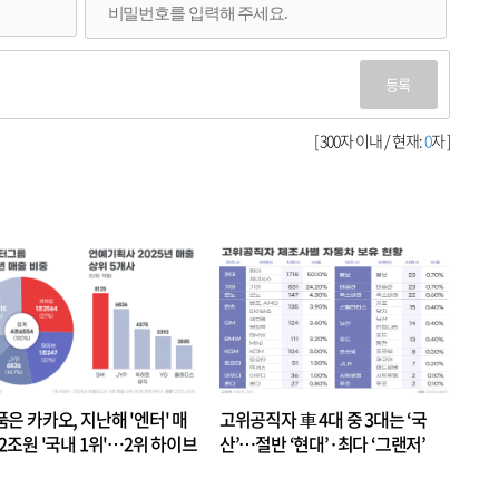
등록
[ 300자 이내 / 현재:
0
자 ]
품은 카카오, 지난해 '엔터' 매
고위공직자 車 4대 중 3대는 ‘국
.2조원 '국내 1위'…2위 하이브
산’…절반 ‘현대’·최다 ‘그랜저’
 JYP 순