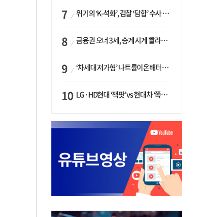
위기의 ‘K-석화’, 검찰 ‘담합’ 수사 착수…“LG·한화·롯데 등 7개 업체, 8개 제품 가격 담합”
금융권 오너 3세, 승계 시계 빨라지나…한국투자 ‘속도’·미래에셋·메리츠는 ‘거리두기’
‘차세대 저가형’ 나트륨이온배터리 시대 오나…LG화학·에코프로, 상용화 속도낸다
LG·HD현대 ‘잭팟’ vs 현대차 ‘쪽박’…글로벌 사모펀드, 韓 대기업 투자 ‘희비’