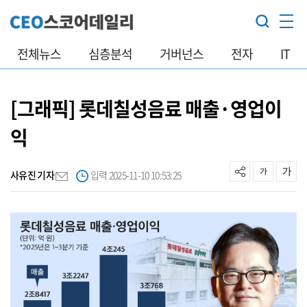
전체뉴스
심층분석
거버넌스
전자
IT
[그래픽] 롯데칠성음료 매출·영업이
익
사유진 기자
입력 2025-11-10 10:53:25