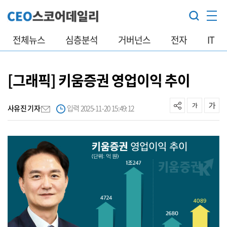
전체뉴스
심층분석
거버넌스
전자
IT
[그래픽] 키움증권 영업이익 추이
사유진 기자
입력 2025-11-20 15:49:12