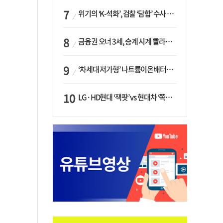
위기의 ‘K-석화’, 검찰 ‘담합’ 수사 착수…“LG·한화·롯데 등 7개 업체, 8개 제품 가격 담합”
금융권 오너 3세, 승계 시계 빨라지나…한국투자 ‘속도’·미래에셋·메리츠는 ‘거리두기’
‘차세대 저가형’ 나트륨이온배터리 시대 오나…LG화학·에코프로, 상용화 속도낸다
LG·HD현대 ‘잭팟’ vs 현대차 ‘쪽박’…글로벌 사모펀드, 韓 대기업 투자 ‘희비’