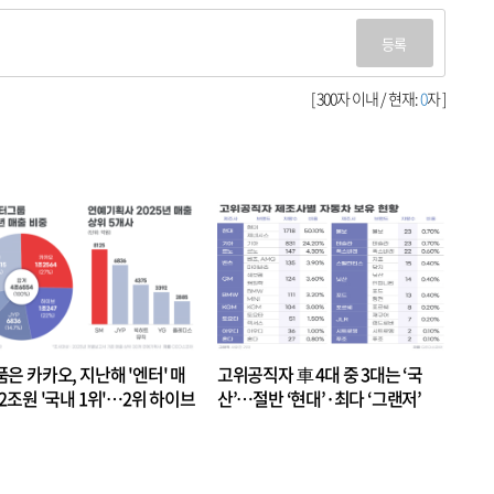
등록
[ 300자 이내 / 현재:
0
자 ]
품은 카카오, 지난해 '엔터' 매
고위공직자 車 4대 중 3대는 ‘국
.2조원 '국내 1위'…2위 하이브
산’…절반 ‘현대’·최다 ‘그랜저’
 JYP 순