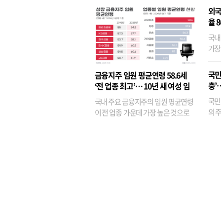
외국
율 
국내
가장
반면
융이
국민
금융지주 임원 평균연령 58.6세
기관
충’
‘전 업종 최고’… 10년 새 여성 임
원은 14배 껑충
국민
국내 주요 금융지주의 임원 평균연령
의 주
이 전 업종 가운데 가장 높은 것으로
가까
나타났다. 금융업 특유의 경험 중심 인
가 
사와 내부 승진 문화가 이어지면서 10
의 대
년새 임원의 평균연령이 높아졌으며,
평균연령이 60대를 기...