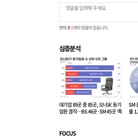
현재 총
0
개의 댓글이 있습니다.
심층분석
대기업 89곳 중 85곳, 오너家 등기
SM 
임원 겸직…BS 46곳·SM 45곳 ‘족
출 1
벌경영’ 고착화
·3위
FOCUS