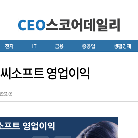
전자
IT
금융
중공업
생활경제
 엔씨소프트 영업이익
5:51:05