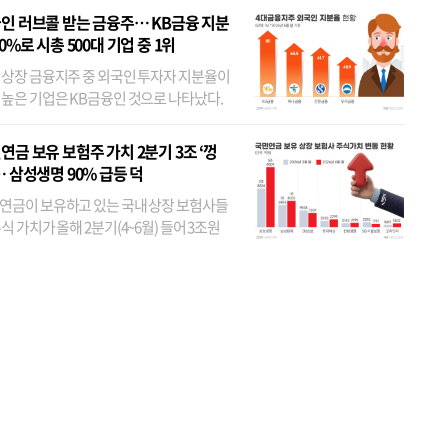
인 러브콜 받는 금융주… KB금융 지분
80%로 시총 500대 기업 중 1위
 상장 금융지주 중 외국인 투자자 지분율이
 높은 기업은 KB금융인 것으로 나타났다.
 외국인 지분율이 가장 낮은 곳은 메리츠금
었다. 특히 KB금융은 지난달 말 기준 해외
연금 보유 보험주 가치 2분기 3조 ‘껑
투자자 지분율이...
… 삼성생명 90% 급등 덕
연금이 보유하고 있는 국내 상장 보험사들
식 가치가 올해 2분기(4~6월) 들어 3조원
이 불어난 것으로 집계됐다. 삼성생명 주가
이 기간 90% 가까이 치솟으면서 전체 증가분
부분을 책임진 덕...