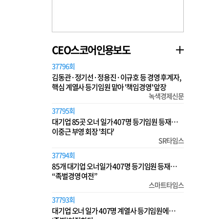
CEO스코어인용보도
37796회
김동관·정기선·정용진·이규호 등 경영 후계자,
핵심 계열사 등기임원 맡아 '책임경영' 앞장
녹색경제신문
37795회
대기업 85곳 오너 일가 407명 등기임원 등재…
이중근 부영 회장 '최다'
SR타임스
37794회
85개 대기업 오너일가 407명 등기임원 등재…
“족벌경영 여전”
스마트타임스
37793회
대기업 오너 일가 407명 계열사 등기임원에…