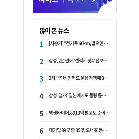
많이 본 뉴스
[시승기] “전기로 60km, 밟으면 462마력”…볼보 XC60 T8의 두 얼굴
삼성, 2년 만에 ‘갤럭시 핏4’ 선보이나…웨어러블 생태계 확장 ‘시동’
2차 국민성장펀드 운용 경쟁에 33개사 몰렸다…신한·하나 등 새 얼굴 대거 합류
삼성 ‘갤Z8’ 일본에서도 물량 동났다…애플 참전 앞두고 선두 수성 ‘시험대’
넥센타이어, 8913억 벌고도 순이익 2억…유럽 세부담에 이익 증발
대기업 89곳 중 85곳, 오너家 등기임원 겸직…BS 46곳·SM 45곳 ‘족벌경영’ 고착화