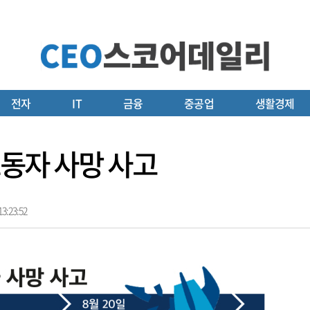
전자
IT
금융
중공업
생활경제
 노동자 사망 사고
3:23:52