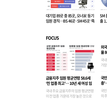
대기업 89곳 중 85곳, 오너家 등기
SM 
임원 겸직…BS 46곳·SM 45곳 ‘족
출 1
벌경영’ 고착화
·3위
FOCUS
외국
율 
국내
가장
반면
융이
국민
금융지주 임원 평균연령 58.6세
기관
충’
‘전 업종 최고’… 10년 새 여성 임
원은 14배 껑충
국민
국내 주요 금융지주의 임원 평균연령
의 주
이 전 업종 가운데 가장 높은 것으로
가까
나타났다. 금융업 특유의 경험 중심 인
가 
사와 내부 승진 문화가 이어지면서 10