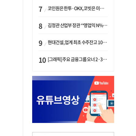
코인원은 한투·OKX, 코빗은 미래에셋…중소 거래소 ‘금융 동맹’ 승부수
김정관 산업부 장관 “‘영업익 N% 성과급’ 지급 반대…주주·투자자 이익 반해”
현대건설, 업계 최초 수주잔고 100조 돌파…하반기 ‘원전’ 수주 드라이브
[그래픽] 주요 금융그룹 오너 2·3세 현황