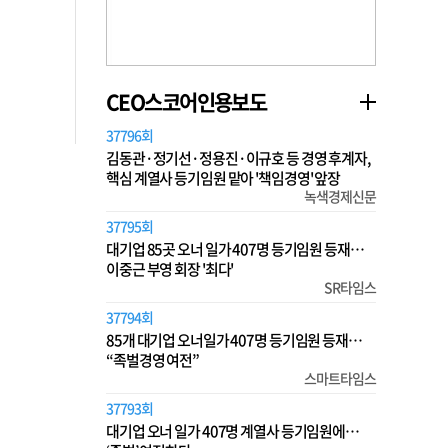
CEO스코어인용보도
37796회
김동관·정기선·정용진·이규호 등 경영 후계자,
핵심 계열사 등기임원 맡아 '책임경영' 앞장
녹색경제신문
37795회
대기업 85곳 오너 일가 407명 등기임원 등재…
이중근 부영 회장 '최다'
SR타임스
37794회
85개 대기업 오너일가 407명 등기임원 등재…
“족벌경영 여전”
스마트타임스
37793회
대기업 오너 일가 407명 계열사 등기임원에…