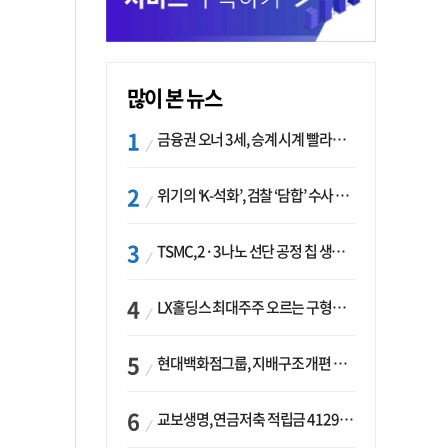
많이 본 뉴스
금융권 오너 3세, 승계 시계 빨라지나…한국투자 ‘속도’·미래에셋·메리츠는 ‘거리두기’
위기의 ‘K-석화’, 검찰 ‘담합’ 수사 착수…“LG·한화·롯데 등 7개 업체, 8개 제품 가격 담합”
TSMC, 2·3나노 선단 공정 칩 생산 가속화…삼성, 파운드리 확장 변수 맞나
LX홀딩스 최대주주 오르는 구형모 사장…계열사 실적 개선 ‘과제’
현대백화점그룹, 지배구조 개편 작업…지주사 행위제한 요건 해소
교보생명, 연금저축 적립금 4129억 증가 ‘1위’…KB라이프는 최대 감소율