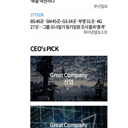
‘족벌’ 여전하다
부산일보
37792회
BS 46곳·SM 45곳·GS 34곳·부영 31곳·KG
27곳…그룹 오너일가 등기임원 조사결과 '충격'
파이낸셜포스트
CEO's PICK