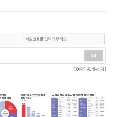
등록
[ 300자 이내 / 현재:
0
자 ]