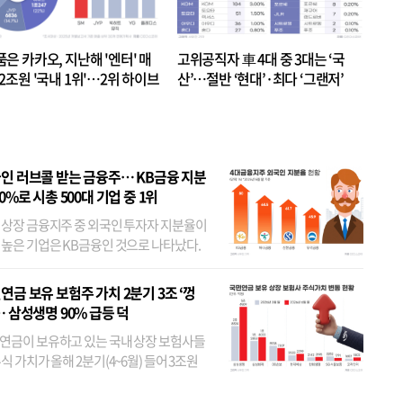
품은 카카오, 지난해 '엔터' 매
고위공직자 車 4대 중 3대는 ‘국
.2조원 '국내 1위'…2위 하이브
산’…절반 ‘현대’·최다 ‘그랜저’
 JYP 순
인 러브콜 받는 금융주… KB금융 지분
80%로 시총 500대 기업 중 1위
 상장 금융지주 중 외국인 투자자 지분율이
 높은 기업은 KB금융인 것으로 나타났다.
 외국인 지분율이 가장 낮은 곳은 메리츠금
었다. 특히 KB금융은 지난달 말 기준 해외
연금 보유 보험주 가치 2분기 3조 ‘껑
투자자 지분율이...
… 삼성생명 90% 급등 덕
연금이 보유하고 있는 국내 상장 보험사들
식 가치가 올해 2분기(4~6월) 들어 3조원
이 불어난 것으로 집계됐다. 삼성생명 주가
이 기간 90% 가까이 치솟으면서 전체 증가분