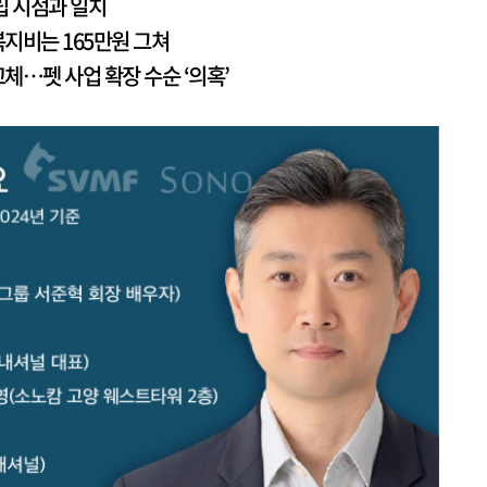
립 시점과 일치
지비는 165만원 그쳐
교체…펫 사업 확장 수순 ‘의혹’