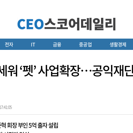
전자
IT
금융
중공업
생활경제
세워 ‘펫’ 사업확장…공익재단
7:41:05
 회장 부인 5억 출자 설립