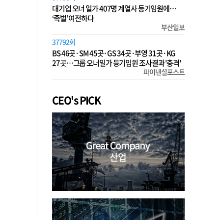
대기업 오너 일가 407명 계열사 등기임원에…
‘족벌’ 여전하다
부산일보
37792회
BS 46곳·SM 45곳·GS 34곳·부영 31곳·KG
27곳…그룹 오너일가 등기임원 조사결과 '충격'
파이낸셜포스트
CEO's PICK