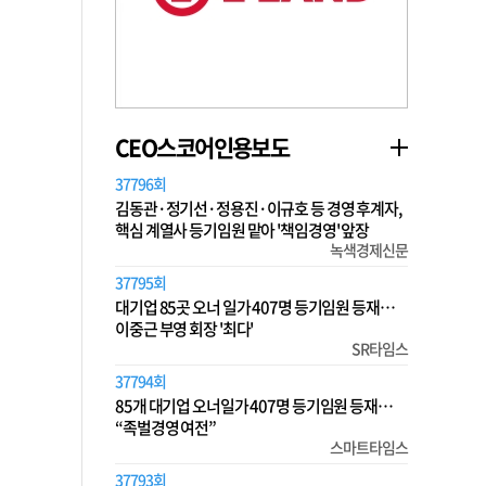
CEO스코어인용보도
37796회
김동관·정기선·정용진·이규호 등 경영 후계자,
핵심 계열사 등기임원 맡아 '책임경영' 앞장
녹색경제신문
37795회
대기업 85곳 오너 일가 407명 등기임원 등재…
이중근 부영 회장 '최다'
SR타임스
37794회
85개 대기업 오너일가 407명 등기임원 등재…
“족벌경영 여전”
스마트타임스
37793회