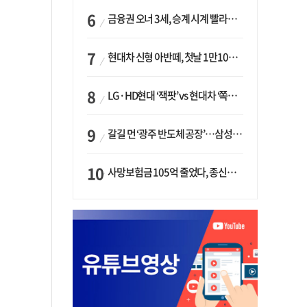
금융권 오너 3세, 승계 시계 빨라지나…한국투자 ‘속도’·미래에셋·메리츠는 ‘거리두기’
현대차 신형 아반떼, 첫날 1만1094대 계약…역대 최고치 경신
LG·HD현대 ‘잭팟’ vs 현대차 ‘쪽박’…글로벌 사모펀드, 韓 대기업 투자 ‘희비’
갈길 먼 ‘광주 반도체 공장’…삼성·SK, ‘주 52시간제’ 규제 해소 ‘공방’
사망보험금 105억 줄었다, 종신보험·유동화 동시에 ‘주춤’…신한라이프는 401억 급증