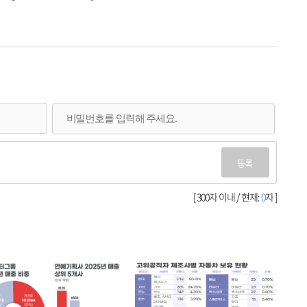
등록
[ 300자 이내 / 현재:
0
자 ]