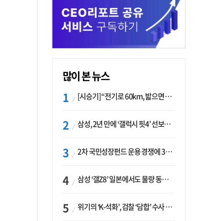
많이 본 뉴스
[시승기] “전기로 60km, 밟으면 462마력”…볼보 XC60 T8의 두 얼굴
삼성, 2년 만에 ‘갤럭시 핏4’ 선보이나…웨어러블 생태계 확장 ‘시동’
2차 국민성장펀드 운용 경쟁에 33개사 몰렸다…신한·하나 등 새 얼굴 대거 합류
삼성 ‘갤Z8’ 일본에서도 물량 동났다…애플 참전 앞두고 선두 수성 ‘시험대’
위기의 ‘K-석화’, 검찰 ‘담합’ 수사 착수…“LG·한화·롯데 등 7개 업체, 8개 제품 가격 담합”