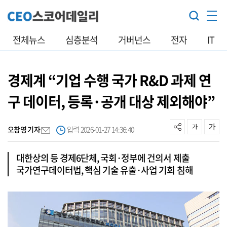
전체뉴스
심층분석
거버넌스
전자
IT
경제계 “기업 수행 국가 R&D 과제 연
구 데이터, 등록·공개 대상 제외해야”
오창영 기자
입력 2026-01-27 14:36:40
대한상의 등 경제6단체, 국회·정부에 건의서 제출
국가연구데이터법, 핵심 기술 유출·사업 기회 침해