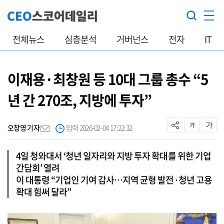
전체뉴스
심층분석
거버넌스
전자
IT
이재용·최창원 등 10대 그룹 총수 “5
년 간 270조, 지방에 투자”
오창영 기자
입력 2026-02-04 17:22:32
4일 청와대서 ‘청년 일자리와 지방 투자 확대를 위한 기업
간담회’ 열려
이 대통령 “기업인 기여 감사…지역 균형 발전·청년 고용
확대 힘써 달라”