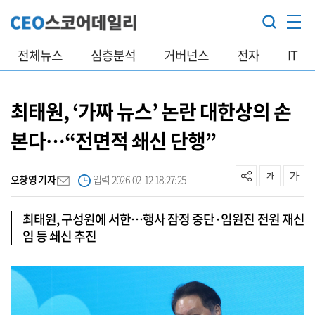
전체뉴스
심층분석
거버넌스
전자
IT
최태원, ‘가짜 뉴스’ 논란 대한상의 손
본다…“전면적 쇄신 단행”
오창영 기자
입력 2026-02-12 18:27:25
최태원, 구성원에 서한…행사 잠정 중단·임원진 전원 재신
임 등 쇄신 추진