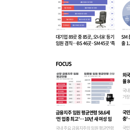
대기업 89곳 중 85곳, 오너家 등기
SM 
임원 겸직…BS 46곳·SM 45곳 ‘족
출 1
벌경영’ 고착화
·3위
FOCUS
외국
율 
국내
가장
반면
융이
국민
금융지주 임원 평균연령 58.6세
기관
충’
‘전 업종 최고’… 10년 새 여성 임
원은 14배 껑충
국민
국내 주요 금융지주의 임원 평균연령