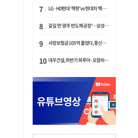
LG·HD현대 ‘잭팟’ vs 현대차 ‘쪽박’…글로벌 사모펀드, 韓 대기업 투자 ‘희비’
갈길 먼 ‘광주 반도체 공장’…삼성·SK, ‘주 52시간제’ 규제 해소 ‘공방’
사망보험금 105억 줄었다, 종신보험·유동화 동시에 ‘주춤’…신한라이프는 401억 급증
대우건설, 하반기 파푸아·모잠비크 LNG 플랜트 수주 가시권…수주목표 27조로 샹향