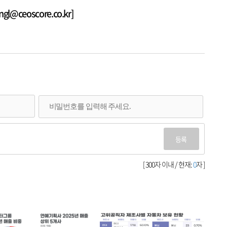
@ceoscore.co.kr]
등록
[ 300자 이내 / 현재:
0
자 ]