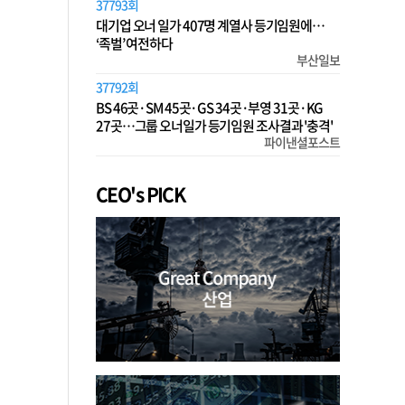
37793회
대기업 오너 일가 407명 계열사 등기임원에…
‘족벌’ 여전하다
부산일보
37792회
BS 46곳·SM 45곳·GS 34곳·부영 31곳·KG
27곳…그룹 오너일가 등기임원 조사결과 '충격'
파이낸셜포스트
CEO's PICK