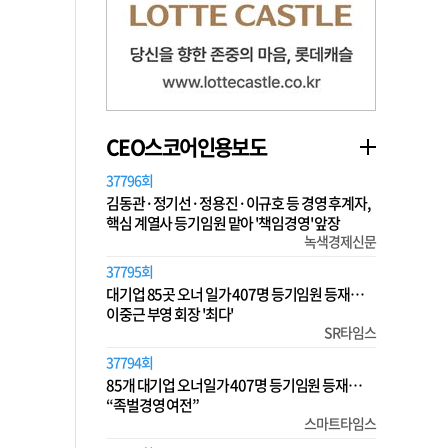
CEO스코어인용보도
37796회
김동관·정기선·정용진·이규호 등 경영 후계자,
핵심 계열사 등기임원 맡아 '책임경영' 앞장
녹색경제신문
37795회
대기업 85곳 오너 일가 407명 등기임원 등재…
이중근 부영 회장 '최다'
SR타임스
37794회
85개 대기업 오너일가 407명 등기임원 등재…
“족벌경영 여전”
스마트타임스