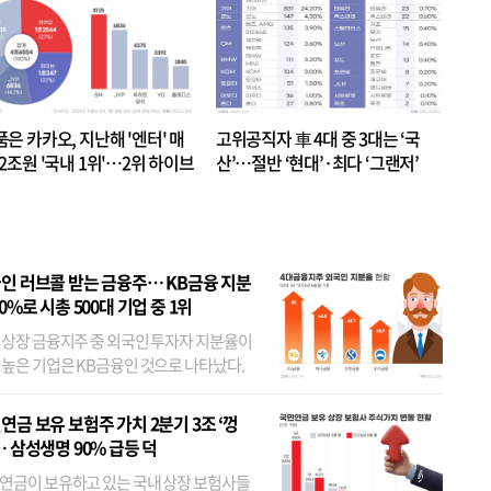
품은 카카오, 지난해 '엔터' 매
고위공직자 車 4대 중 3대는 ‘국
.2조원 '국내 1위'…2위 하이브
산’…절반 ‘현대’·최다 ‘그랜저’
 JYP 순
인 러브콜 받는 금융주… KB금융 지분
80%로 시총 500대 기업 중 1위
 상장 금융지주 중 외국인 투자자 지분율이
 높은 기업은 KB금융인 것으로 나타났다.
 외국인 지분율이 가장 낮은 곳은 메리츠금
었다. 특히 KB금융은 지난달 말 기준 해외
연금 보유 보험주 가치 2분기 3조 ‘껑
투자자 지분율이...
… 삼성생명 90% 급등 덕
연금이 보유하고 있는 국내 상장 보험사들