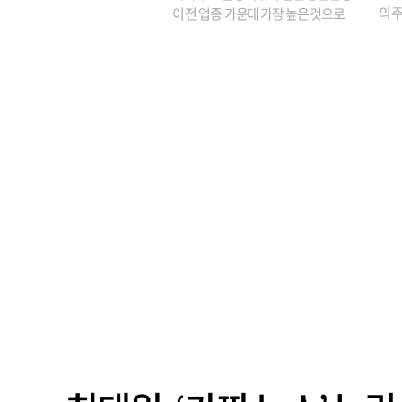
의 주
이 전 업종 가운데 가장 높은 것으로
가까
나타났다. 금융업 특유의 경험 중심 인
가 
사와 내부 승진 문화가 이어지면서 10
의 대
년새 임원의 평균연령이 높아졌으며,
평균연령이 60대를 기...