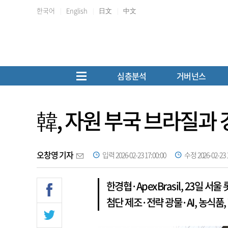
한국어
English
日文
中文
심층분석
거버넌스
韓, 자원 부국 브라질과
오창영 기자
입력 2026-02-23 17:00:00
수정 2026-02-23 1
한경협·ApexBrasil, 23일 
첨단 제조·전략 광물·AI, 농식품