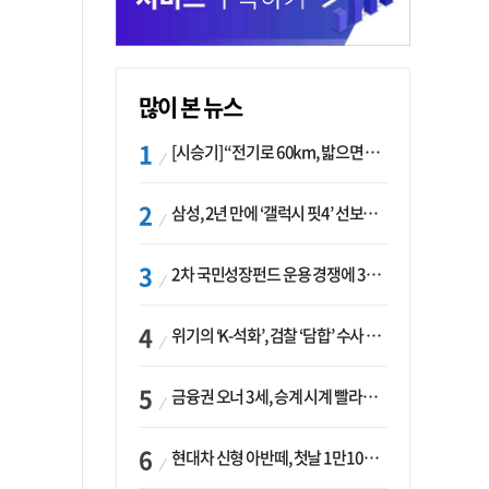
많이 본 뉴스
[시승기] “전기로 60km, 밟으면 462마력”…볼보 XC60 T8의 두 얼굴
삼성, 2년 만에 ‘갤럭시 핏4’ 선보이나…웨어러블 생태계 확장 ‘시동’
2차 국민성장펀드 운용 경쟁에 33개사 몰렸다…신한·하나 등 새 얼굴 대거 합류
위기의 ‘K-석화’, 검찰 ‘담합’ 수사 착수…“LG·한화·롯데 등 7개 업체, 8개 제품 가격 담합”
금융권 오너 3세, 승계 시계 빨라지나…한국투자 ‘속도’·미래에셋·메리츠는 ‘거리두기’
현대차 신형 아반떼, 첫날 1만1094대 계약…역대 최고치 경신