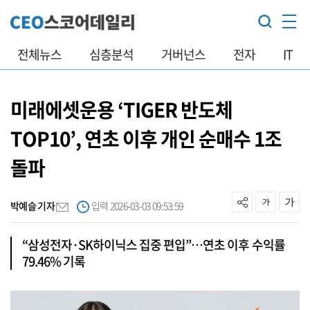
전체뉴스
심층분석
거버넌스
전자
IT
미래에셋운용 ‘TIGER 반도체
TOP10’, 연초 이후 개인 순매수 1조
돌파
박예슬 기자
입력 2026-03-03 09:53:59
“삼성전자·SK하이닉스 집중 편입”…연초 이후 수익률
79.46% 기록