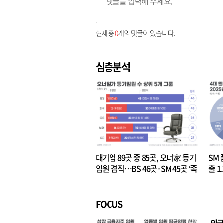
현재 총
0
개의 댓글이 있습니다.
심층분석
대기업 89곳 중 85곳, 오너家 등기
SM 
임원 겸직…BS 46곳·SM 45곳 ‘족
출 1
벌경영’ 고착화
·3위
FOCUS
외국