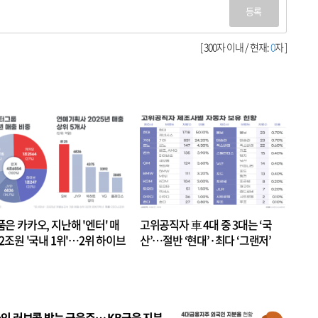
등록
[ 300자 이내 / 현재:
0
자 ]
품은 카카오, 지난해 '엔터' 매
고위공직자 車 4대 중 3대는 ‘국
.2조원 '국내 1위'…2위 하이브
산’…절반 ‘현대’·최다 ‘그랜저’
 JYP 순
인 러브콜 받는 금융주… KB금융 지분