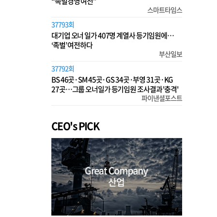
“족벌경영 여전”
스마트타임스
37793회
대기업 오너 일가 407명 계열사 등기임원에…
‘족벌’ 여전하다
부산일보
37792회
BS 46곳·SM 45곳·GS 34곳·부영 31곳·KG
27곳…그룹 오너일가 등기임원 조사결과 '충격'
파이낸셜포스트
CEO's PICK