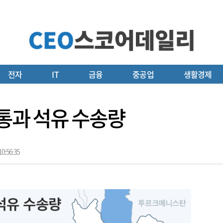
전자
IT
금융
중공업
생활경제
 통과 석유 수송량
0:56:35