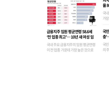
율 
국내
가장
반면
융이
국민
금융지주 임원 평균연령 58.6세
기관
충’
‘전 업종 최고’… 10년 새 여성 임
원은 14배 껑충
국민
국내 주요 금융지주의 임원 평균연령
의 주
이 전 업종 가운데 가장 높은 것으로
가까
나타났다. 금융업 특유의 경험 중심 인
가 
사와 내부 승진 문화가 이어지면서 10
의 대
년새 임원의 평균연령이 높아졌으며,
평균연령이 60대를 기...