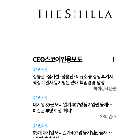
CEO스코어인용보도
37796회
김동관·정기선·정용진·이규호 등 경영 후계자,
핵심 계열사 등기임원 맡아 '책임경영' 앞장
녹색경제신문
37795회
대기업 85곳 오너 일가 407명 등기임원 등재…
이중근 부영 회장 '최다'
SR타임스
37794회
85개 대기업 오너일가 407명 등기임원 등재…