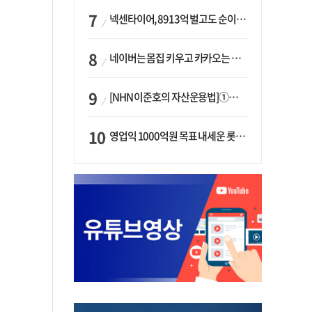
넥센타이어, 8913억 벌고도 순이익 2억…유럽 세부담에 이익 증발
네이버는 몸집 키우고 카카오는 줄였다…‘역대급 실적’에 성장전략은 ‘극과 극’
[NHN 이준호의 자산운용법]①이니시오·JLC ‘부동산’-JLC파트너스 ‘투자’…“부동산 담보대출로 투자재원 확보”
영업익 1000억원 목표 내세운 롯데마트…하반기 ‘오카도’ 시험대