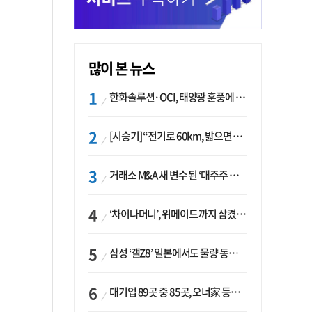
많이 본 뉴스
한화솔루션·OCI, 태양광 훈풍에 실적 개선…美 ‘섹션232’ 최대 변수
[시승기] “전기로 60km, 밟으면 462마력”…볼보 XC60 T8의 두 얼굴
거래소 M&A 새 변수 된 ‘대주주 심사’…네이버·두나무 결합도 영향권
‘차이나머니’, 위메이드 까지 삼켰다… K콘텐츠, 글로벌 확장에도 中 투자 ‘경계령’
삼성 ‘갤Z8’ 일본에서도 물량 동났다…애플 참전 앞두고 선두 수성 ‘시험대’
대기업 89곳 중 85곳, 오너家 등기임원 겸직…BS 46곳·SM 45곳 ‘족벌경영’ 고착화