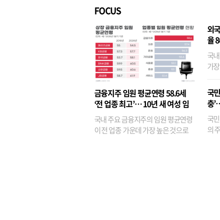
FOCUS
외국
율 
국내
가장
반면
융이
국민
금융지주 임원 평균연령 58.6세
기관
충’
‘전 업종 최고’… 10년 새 여성 임
원은 14배 껑충
국민
국내 주요 금융지주의 임원 평균연령
의 주
이 전 업종 가운데 가장 높은 것으로
가까
나타났다. 금융업 특유의 경험 중심 인
가 
사와 내부 승진 문화가 이어지면서 10
의 대
년새 임원의 평균연령이 높아졌으며,
평균연령이 60대를 기...