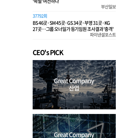
‘족벌’ 여전하다
부산일보
37792회
BS 46곳·SM 45곳·GS 34곳·부영 31곳·KG
27곳…그룹 오너일가 등기임원 조사결과 '충격'
파이낸셜포스트
CEO's PICK