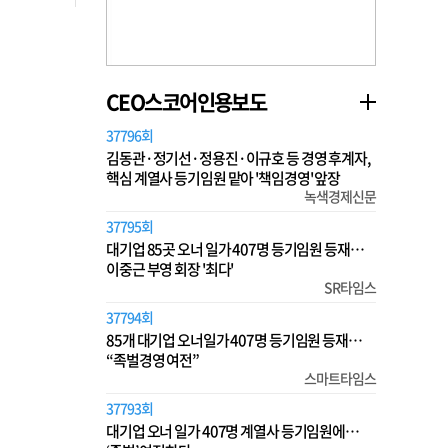
CEO스코어인용보도
37796회
김동관·정기선·정용진·이규호 등 경영 후계자,
핵심 계열사 등기임원 맡아 '책임경영' 앞장
녹색경제신문
37795회
대기업 85곳 오너 일가 407명 등기임원 등재…
이중근 부영 회장 '최다'
SR타임스
37794회
85개 대기업 오너일가 407명 등기임원 등재…
“족벌경영 여전”
스마트타임스
37793회
대기업 오너 일가 407명 계열사 등기임원에…