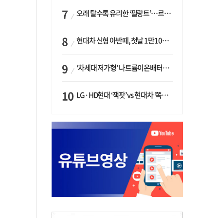
오래 탈수록 유리한 ‘필랑트’…르노코리아, 5년 뒤 잔존가치 53% 보장
현대차 신형 아반떼, 첫날 1만1094대 계약…역대 최고치 경신
‘차세대 저가형’ 나트륨이온배터리 시대 오나…LG화학·에코프로, 상용화 속도낸다
LG·HD현대 ‘잭팟’ vs 현대차 ‘쪽박’…글로벌 사모펀드, 韓 대기업 투자 ‘희비’