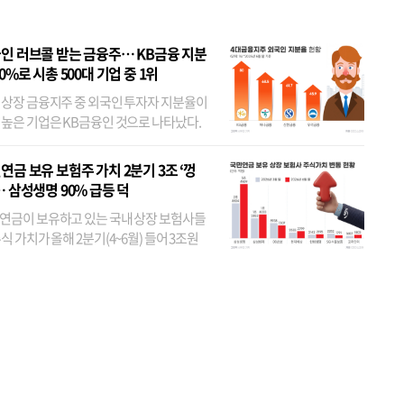
인 러브콜 받는 금융주… KB금융 지분
80%로 시총 500대 기업 중 1위
 상장 금융지주 중 외국인 투자자 지분율이
 높은 기업은 KB금융인 것으로 나타났다.
 외국인 지분율이 가장 낮은 곳은 메리츠금
었다. 특히 KB금융은 지난달 말 기준 해외
연금 보유 보험주 가치 2분기 3조 ‘껑
투자자 지분율이...
… 삼성생명 90% 급등 덕
연금이 보유하고 있는 국내 상장 보험사들
식 가치가 올해 2분기(4~6월) 들어 3조원
이 불어난 것으로 집계됐다. 삼성생명 주가
이 기간 90% 가까이 치솟으면서 전체 증가분
부분을 책임진 덕...