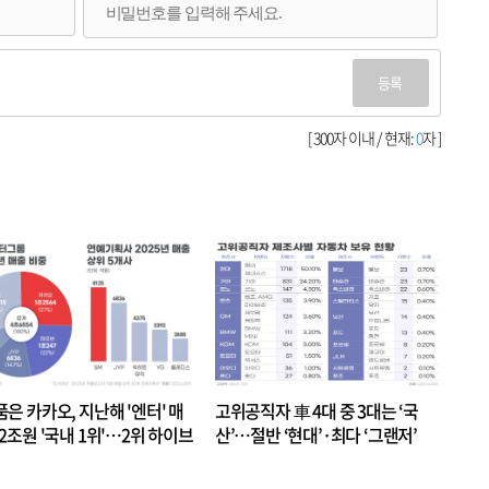
등록
[ 300자 이내 / 현재:
0
자 ]
품은 카카오, 지난해 '엔터' 매
고위공직자 車 4대 중 3대는 ‘국
.2조원 '국내 1위'…2위 하이브
산’…절반 ‘현대’·최다 ‘그랜저’
 JYP 순