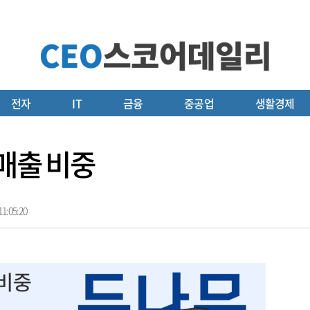
전자
IT
금융
중공업
생활경제
 매출 비중
1:05:20