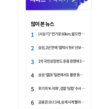
많이 본 뉴스
[시승기] “전기로 60km, 밟으면 462마력”…볼보 XC60 T8의 두 얼굴
삼성, 2년 만에 ‘갤럭시 핏4’ 선보이나…웨어러블 생태계 확장 ‘시동’
2차 국민성장펀드 운용 경쟁에 33개사 몰렸다…신한·하나 등 새 얼굴 대거 합류
삼성 ‘갤Z8’ 일본에서도 물량 동났다…애플 참전 앞두고 선두 수성 ‘시험대’
위기의 ‘K-석화’, 검찰 ‘담합’ 수사 착수…“LG·한화·롯데 등 7개 업체, 8개 제품 가격 담합”
금융권 오너 3세, 승계 시계 빨라지나…한국투자 ‘속도’·미래에셋·메리츠는 ‘거리두기’