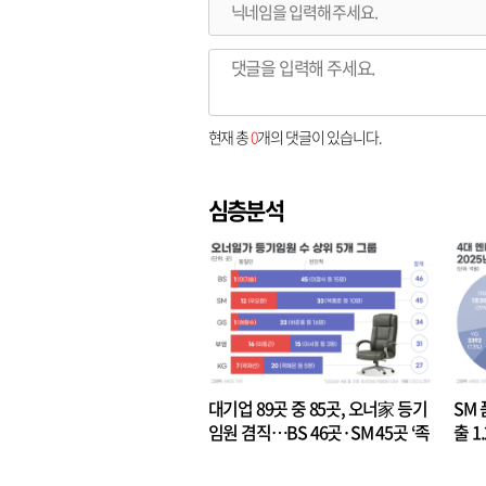
현재 총
0
개의 댓글이 있습니다.
심층분석
대기업 89곳 중 85곳, 오너家 등기
SM 
임원 겸직…BS 46곳·SM 45곳 ‘족
출 1
벌경영’ 고착화
·3위