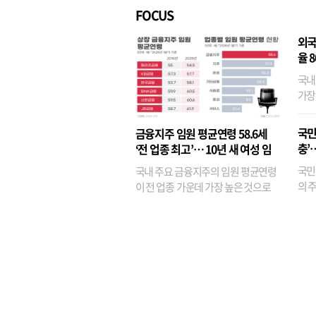
FOCUS
외국
율 
국내
가장
반면
융이
국민
금융지주 임원 평균연령 58.6세
기관
충’
‘전 업종 최고’… 10년 새 여성 임
원은 14배 껑충
국민
국내 주요 금융지주의 임원 평균연령
의 주
이 전 업종 가운데 가장 높은 것으로
가까
나타났다. 금융업 특유의 경험 중심 인
가 
사와 내부 승진 문화가 이어지면서 10
의 대
년새 임원의 평균연령이 높아졌으며,
평균연령이 60대를 기...