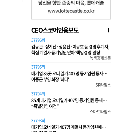
CEO스코어인용보도
37796회
김동관·정기선·정용진·이규호 등 경영 후계자,
핵심 계열사 등기임원 맡아 '책임경영' 앞장
녹색경제신문
37795회
대기업 85곳 오너 일가 407명 등기임원 등재…
이중근 부영 회장 '최다'
SR타임스
37794회
85개 대기업 오너일가 407명 등기임원 등재…
“족벌경영 여전”
스마트타임스
37793회
대기업 오너 일가 407명 계열사 등기임원에…