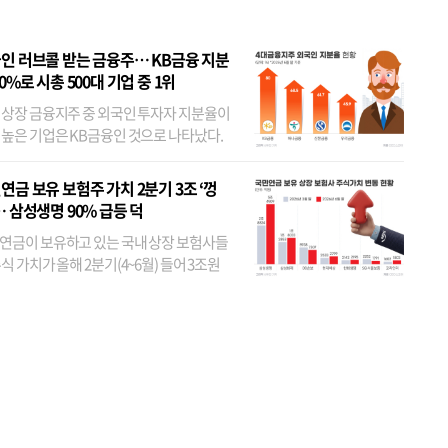
인 러브콜 받는 금융주… KB금융 지분
80%로 시총 500대 기업 중 1위
 상장 금융지주 중 외국인 투자자 지분율이
 높은 기업은 KB금융인 것으로 나타났다.
 외국인 지분율이 가장 낮은 곳은 메리츠금
었다. 특히 KB금융은 지난달 말 기준 해외
연금 보유 보험주 가치 2분기 3조 ‘껑
투자자 지분율이...
… 삼성생명 90% 급등 덕
연금이 보유하고 있는 국내 상장 보험사들
식 가치가 올해 2분기(4~6월) 들어 3조원
이 불어난 것으로 집계됐다. 삼성생명 주가
이 기간 90% 가까이 치솟으면서 전체 증가분
부분을 책임진 덕...