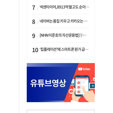
넥센타이어, 8913억 벌고도 순이익 2억…유럽 세부담에 이익 증발
네이버는 몸집 키우고 카카오는 줄였다…‘역대급 실적’에 성장전략은 ‘극과 극’
[NHN 이준호의 자산운용법]①이니시오·JLC ‘부동산’-JLC파트너스 ‘투자’…“부동산 담보대출로 투자재원 확보”
‘칩플레이션’에 스마트폰 원가 급등…삼성전자, ‘엑시노스’ 채택 확대하나