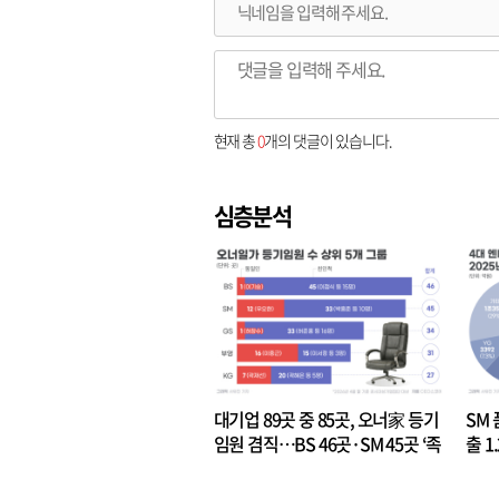
현재 총
0
개의 댓글이 있습니다.
심층분석
대기업 89곳 중 85곳, 오너家 등기
SM 
임원 겸직…BS 46곳·SM 45곳 ‘족
출 1
벌경영’ 고착화
·3위