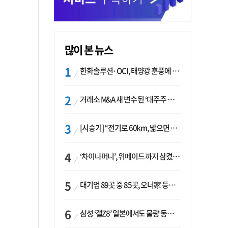
많이 본 뉴스
한화솔루션·OCI, 태양광 훈풍에 실적 개선…美 ‘섹션232’ 최대 변수
거래소 M&A 새 변수 된 ‘대주주 심사’…네이버·두나무 결합도 영향권
[시승기] “전기로 60km, 밟으면 462마력”…볼보 XC60 T8의 두 얼굴
‘차이나머니’, 위메이드 까지 삼켰다… K콘텐츠, 글로벌 확장에도 中 투자 ‘경계령’
대기업 89곳 중 85곳, 오너家 등기임원 겸직…BS 46곳·SM 45곳 ‘족벌경영’ 고착화
삼성 ‘갤Z8’ 일본에서도 물량 동났다…애플 참전 앞두고 선두 수성 ‘시험대’