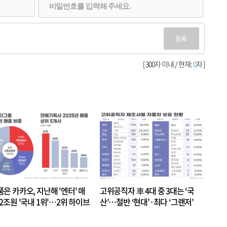
등록
[ 300자 이내 / 현재:
0
자 ]
품은 카카오, 지난해 '엔터' 매
고위공직자 車 4대 중 3대는 ‘국
.2조원 '국내 1위'…2위 하이브
산’…절반 ‘현대’·최다 ‘그랜저’
 JYP 순