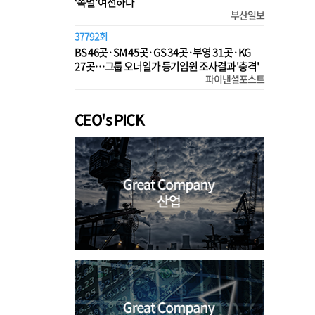
‘족벌’ 여전하다
부산일보
37792회
BS 46곳·SM 45곳·GS 34곳·부영 31곳·KG
27곳…그룹 오너일가 등기임원 조사결과 '충격'
파이낸셜포스트
CEO's PICK