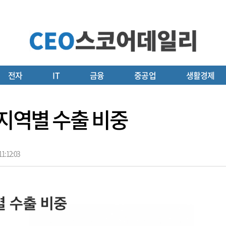
전자
IT
금융
중공업
생활경제
 지역별 수출 비중
1:12:03