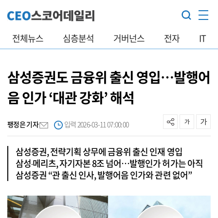
전체뉴스
심층분석
거버넌스
전자
IT
삼성증권도 금융위 출신 영입…발행어
음 인가 ‘대관 강화’ 해석
팽정은 기자
입력 2026-03-11 07:00:00
삼성증권, 전략기획 상무에 금융위 출신 인재 영입
삼성‧메리츠, 자기자본 8조 넘어…발행인가 허가는 아직
삼성증권 “관 출신 인사, 발행어음 인가와 관련 없어”