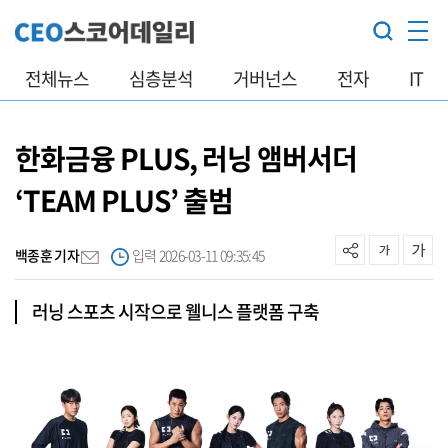
전체뉴스
심층분석
거버넌스
전자
IT
한화금융 PLUS, 러닝 앰버서더
‘TEAM PLUS’ 출범
백종훈 기자
입력 2026-03-11 09:35:45
러닝 스포츠 시작으로 웰니스 플랫폼 구축