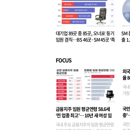
대기업 89곳 중 85곳, 오너家 등기
SM 
임원 겸직…BS 46곳·SM 45곳 ‘족
출 1
벌경영’ 고착화
·3위
FOCUS
외국
율 
국내
가장
반면
융이
국민
금융지주 임원 평균연령 58.6세
기관
충’
‘전 업종 최고’… 10년 새 여성 임
원은 14배 껑충
국민
국내 주요 금융지주의 임원 평균연령