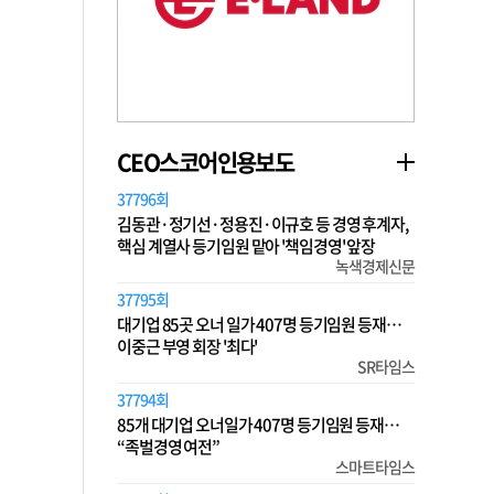
CEO스코어인용보도
37796회
김동관·정기선·정용진·이규호 등 경영 후계자,
핵심 계열사 등기임원 맡아 '책임경영' 앞장
녹색경제신문
37795회
대기업 85곳 오너 일가 407명 등기임원 등재…
이중근 부영 회장 '최다'
SR타임스
37794회
85개 대기업 오너일가 407명 등기임원 등재…
“족벌경영 여전”
스마트타임스