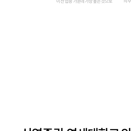
의 주
이 전 업종 가운데 가장 높은 것으로
가까
나타났다. 금융업 특유의 경험 중심 인
가 
사와 내부 승진 문화가 이어지면서 10
의 대
년새 임원의 평균연령이 높아졌으며,
평균연령이 60대를 기...