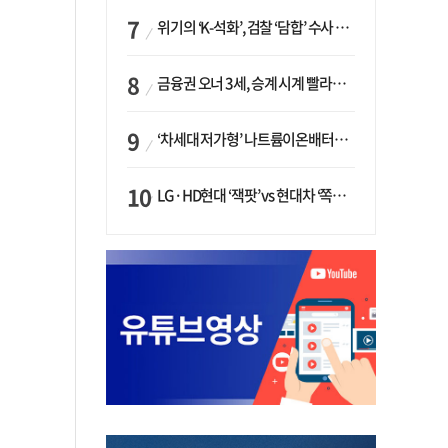
위기의 ‘K-석화’, 검찰 ‘담합’ 수사 착수…“LG·한화·롯데 등 7개 업체, 8개 제품 가격 담합”
금융권 오너 3세, 승계 시계 빨라지나…한국투자 ‘속도’·미래에셋·메리츠는 ‘거리두기’
‘차세대 저가형’ 나트륨이온배터리 시대 오나…LG화학·에코프로, 상용화 속도낸다
LG·HD현대 ‘잭팟’ vs 현대차 ‘쪽박’…글로벌 사모펀드, 韓 대기업 투자 ‘희비’