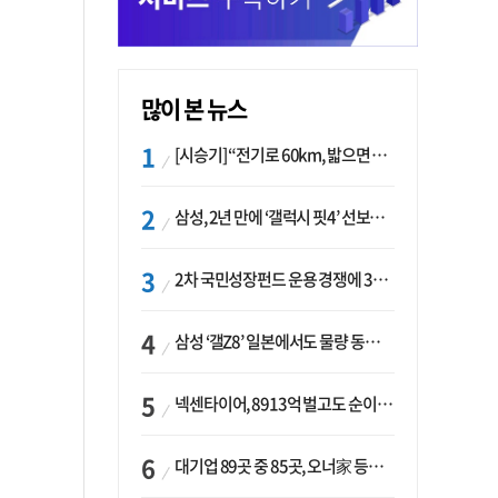
많이 본 뉴스
[시승기] “전기로 60km, 밟으면 462마력”…볼보 XC60 T8의 두 얼굴
삼성, 2년 만에 ‘갤럭시 핏4’ 선보이나…웨어러블 생태계 확장 ‘시동’
2차 국민성장펀드 운용 경쟁에 33개사 몰렸다…신한·하나 등 새 얼굴 대거 합류
삼성 ‘갤Z8’ 일본에서도 물량 동났다…애플 참전 앞두고 선두 수성 ‘시험대’
넥센타이어, 8913억 벌고도 순이익 2억…유럽 세부담에 이익 증발
대기업 89곳 중 85곳, 오너家 등기임원 겸직…BS 46곳·SM 45곳 ‘족벌경영’ 고착화