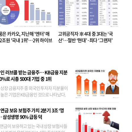
품은 카카오, 지난해 '엔터' 매
고위공직자 車 4대 중 3대는 ‘국
.2조원 '국내 1위'…2위 하이브
산’…절반 ‘현대’·최다 ‘그랜저’
 JYP 순
인 러브콜 받는 금융주… KB금융 지분
80%로 시총 500대 기업 중 1위
 상장 금융지주 중 외국인 투자자 지분율이
 높은 기업은 KB금융인 것으로 나타났다.
 외국인 지분율이 가장 낮은 곳은 메리츠금
었다. 특히 KB금융은 지난달 말 기준 해외
연금 보유 보험주 가치 2분기 3조 ‘껑
투자자 지분율이...
… 삼성생명 90% 급등 덕
연금이 보유하고 있는 국내 상장 보험사들