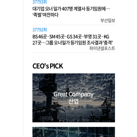
37793회
대기업 오너 일가 407명 계열사 등기임원에…
‘족벌’ 여전하다
부산일보
37792회
BS 46곳·SM 45곳·GS 34곳·부영 31곳·KG
27곳…그룹 오너일가 등기임원 조사결과 '충격'
파이낸셜포스트
CEO's PICK