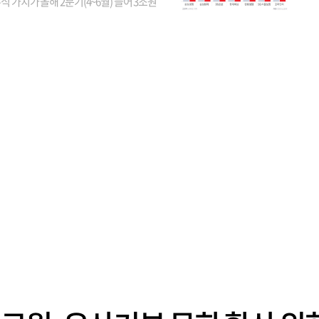
식 가치가 올해 2분기(4~6월) 들어 3조원
이 불어난 것으로 집계됐다. 삼성생명 주가
이 기간 90% 가까이 치솟으면서 전체 증가분
부분을 책임진 덕...