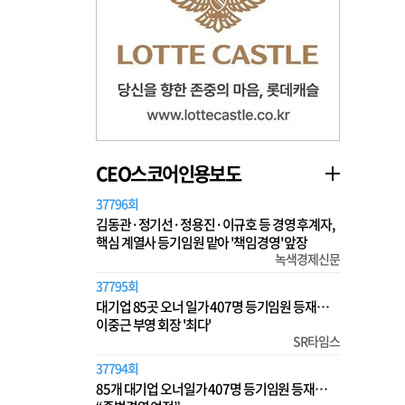
CEO스코어인용보도
37796회
김동관·정기선·정용진·이규호 등 경영 후계자,
핵심 계열사 등기임원 맡아 '책임경영' 앞장
녹색경제신문
37795회
대기업 85곳 오너 일가 407명 등기임원 등재…
이중근 부영 회장 '최다'
SR타임스
37794회
85개 대기업 오너일가 407명 등기임원 등재…