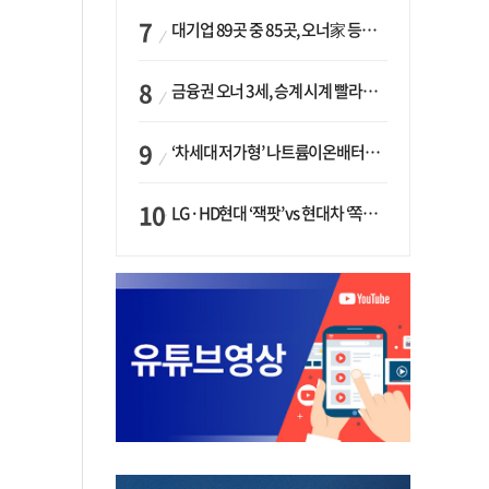
대기업 89곳 중 85곳, 오너家 등기임원 겸직…BS 46곳·SM 45곳 ‘족벌경영’ 고착화
금융권 오너 3세, 승계 시계 빨라지나…한국투자 ‘속도’·미래에셋·메리츠는 ‘거리두기’
‘차세대 저가형’ 나트륨이온배터리 시대 오나…LG화학·에코프로, 상용화 속도낸다
LG·HD현대 ‘잭팟’ vs 현대차 ‘쪽박’…글로벌 사모펀드, 韓 대기업 투자 ‘희비’