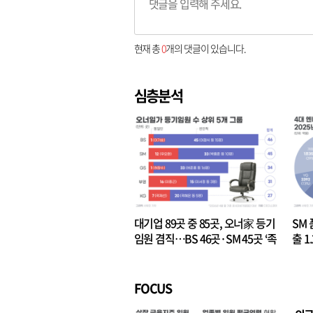
현재 총
0
개의 댓글이 있습니다.
심층분석
대기업 89곳 중 85곳, 오너家 등기
SM 
임원 겸직…BS 46곳·SM 45곳 ‘족
출 1
벌경영’ 고착화
·3위
FOCUS