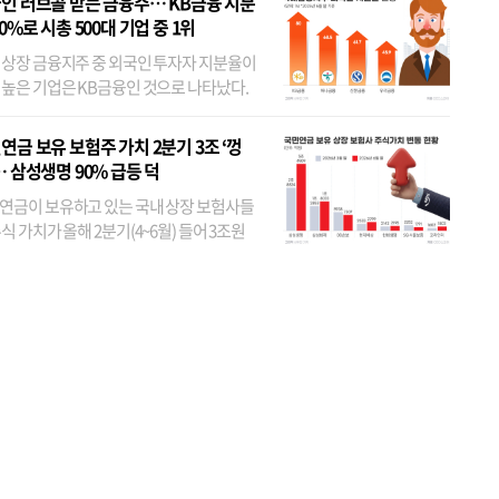
인 러브콜 받는 금융주… KB금융 지분
80%로 시총 500대 기업 중 1위
 상장 금융지주 중 외국인 투자자 지분율이
 높은 기업은 KB금융인 것으로 나타났다.
 외국인 지분율이 가장 낮은 곳은 메리츠금
었다. 특히 KB금융은 지난달 말 기준 해외
연금 보유 보험주 가치 2분기 3조 ‘껑
투자자 지분율이...
… 삼성생명 90% 급등 덕
연금이 보유하고 있는 국내 상장 보험사들
식 가치가 올해 2분기(4~6월) 들어 3조원
이 불어난 것으로 집계됐다. 삼성생명 주가
이 기간 90% 가까이 치솟으면서 전체 증가분
부분을 책임진 덕...