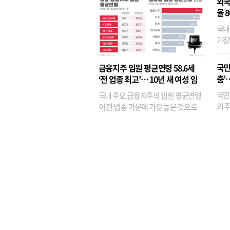
외국
율 
국내
가장
반면
융이
국민
금융지주 임원 평균연령 58.6세
기관
충’
‘전 업종 최고’… 10년 새 여성 임
원은 14배 껑충
국민
국내 주요 금융지주의 임원 평균연령
의 주
이 전 업종 가운데 가장 높은 것으로
가까
나타났다. 금융업 특유의 경험 중심 인
가 
사와 내부 승진 문화가 이어지면서 10
의 대
년새 임원의 평균연령이 높아졌으며,
평균연령이 60대를 기...