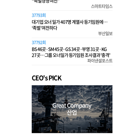
“족벌경영 여전”
스마트타임스
37793회
대기업 오너 일가 407명 계열사 등기임원에…
‘족벌’ 여전하다
부산일보
37792회
BS 46곳·SM 45곳·GS 34곳·부영 31곳·KG
27곳…그룹 오너일가 등기임원 조사결과 '충격'
파이낸셜포스트
CEO's PICK