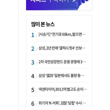
많이 본 뉴스
[시승기] “전기로 60km, 밟으면 462마력”…볼보 XC60 T8의 두 얼굴
삼성, 2년 만에 ‘갤럭시 핏4’ 선보이나…웨어러블 생태계 확장 ‘시동’
2차 국민성장펀드 운용 경쟁에 33개사 몰렸다…신한·하나 등 새 얼굴 대거 합류
삼성 ‘갤Z8’ 일본에서도 물량 동났다…애플 참전 앞두고 선두 수성 ‘시험대’
넥센타이어, 8913억 벌고도 순이익 2억…유럽 세부담에 이익 증발
위기의 ‘K-석화’, 검찰 ‘담합’ 수사 착수…“LG·한화·롯데 등 7개 업체, 8개 제품 가격 담합”