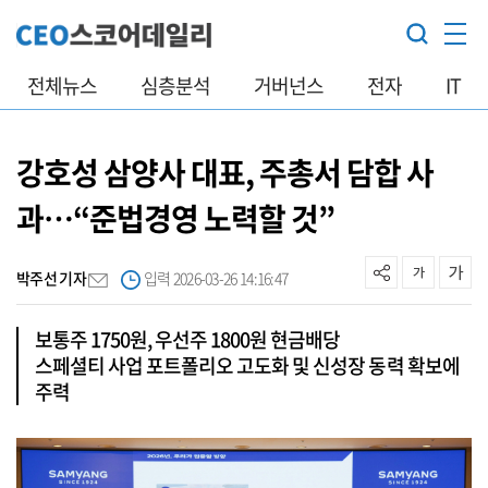
전체뉴스
심층분석
거버넌스
전자
IT
강호성 삼양사 대표, 주총서 담합 사
과…“준법경영 노력할 것”
박주선 기자
입력 2026-03-26 14:16:47
보통주 1750원, 우선주 1800원 현금배당
스페셜티 사업 포트폴리오 고도화 및 신성장 동력 확보에
주력