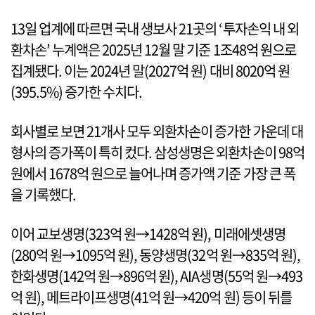
13일 업계에 따르면 국내 생보사 21곳의 ‘투자손익 내 외
환차손’ 누계액은 2025년 12월 말 기준 1조48억 원으로
집계됐다. 이는 2024년 말(2027억 원) 대비 8020억 원
(395.5%) 증가한 수치다.
회사별로 보면 21개사 모두 외환차손이 증가한 가운데 대
형사의 증가폭이 특히 컸다. 삼성생명은 외환차손이 98억
원에서 1678억 원으로 늘어나며 증가액 기준 가장 큰 폭
을 기록했다.
이어 교보생명(323억 원→1428억 원), 미래에셋생명
(280억 원→1095억 원), 동양생명(32억 원→835억 원),
한화생명(142억 원→896억 원), AIA생명(55억 원→493
억 원), 메트라이프생명(41억 원→420억 원) 등이 뒤를