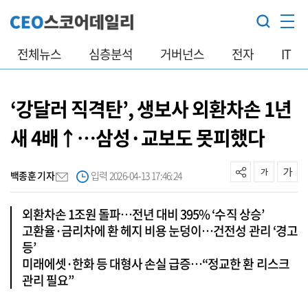
전체뉴스
심층분석
거버넌스
전자
IT
‘강달러 직격탄’, 생보사 외환차손 1년
새 4배↑…삼성·교보도 못피했다
백종훈 기자
입력 2026-04-13 17:46:24
외환차손 1조원 돌파…전년 대비 395% ‘수직 상승’
고환율·금리차에 환 헤지 비용 눈덩이…건전성 관리 ‘경고
등’
미래에셋·한화 등 대형사 손실 급증…“정교한 환 리스크
관리 필요”