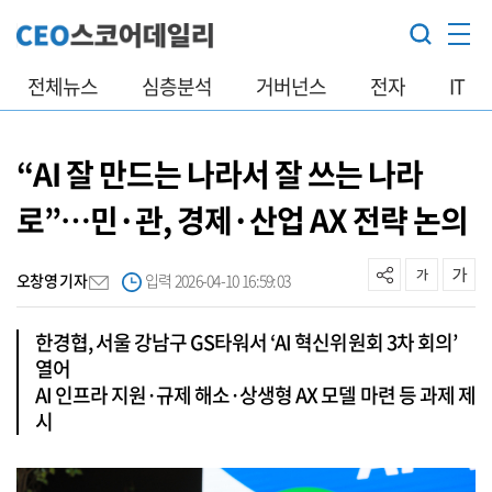
전체뉴스
심층분석
거버넌스
전자
IT
“AI 잘 만드는 나라서 잘 쓰는 나라
로”…민·관, 경제·산업 AX 전략 논의
오창영 기자
입력 2026-04-10 16:59:03
한경협, 서울 강남구 GS타워서 ‘AI 혁신위원회 3차 회의’
열어
AI 인프라 지원·규제 해소·상생형 AX 모델 마련 등 과제 제
시