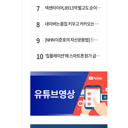
넥센타이어, 8913억 벌고도 순이익 2억…유럽 세부담에 이익 증발
네이버는 몸집 키우고 카카오는 줄였다…‘역대급 실적’에 성장전략은 ‘극과 극’
[NHN 이준호의 자산운용법]①이니시오·JLC ‘부동산’-JLC파트너스 ‘투자’…“부동산 담보대출로 투자재원 확보”
‘칩플레이션’에 스마트폰 원가 급등…삼성전자, ‘엑시노스’ 채택 확대하나