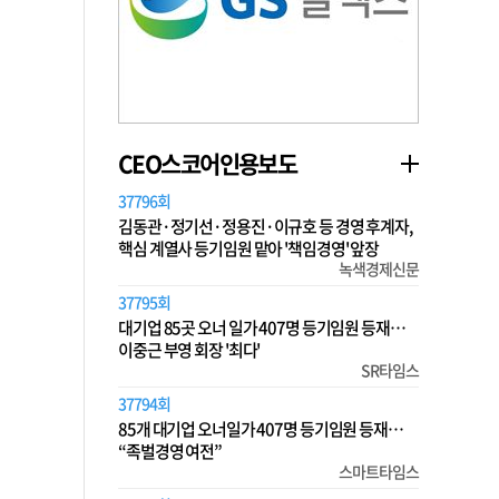
CEO스코어인용보도
37796회
김동관·정기선·정용진·이규호 등 경영 후계자,
핵심 계열사 등기임원 맡아 '책임경영' 앞장
녹색경제신문
37795회
대기업 85곳 오너 일가 407명 등기임원 등재…
이중근 부영 회장 '최다'
SR타임스
37794회
85개 대기업 오너일가 407명 등기임원 등재…
“족벌경영 여전”
스마트타임스