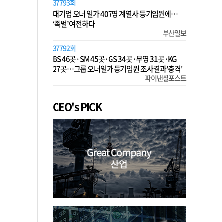
37793회
대기업 오너 일가 407명 계열사 등기임원에…
‘족벌’ 여전하다
부산일보
37792회
BS 46곳·SM 45곳·GS 34곳·부영 31곳·KG
27곳…그룹 오너일가 등기임원 조사결과 '충격'
파이낸셜포스트
CEO's PICK