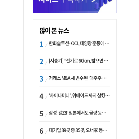
많이 본 뉴스
한화솔루션·OCI, 태양광 훈풍에 실적 개선…美 ‘섹션232’ 최대 변수
[시승기] “전기로 60km, 밟으면 462마력”…볼보 XC60 T8의 두 얼굴
거래소 M&A 새 변수 된 ‘대주주 심사’…네이버·두나무 결합도 영향권
‘차이나머니’, 위메이드 까지 삼켰다… K콘텐츠, 글로벌 확장에도 中 투자 ‘경계령’
삼성 ‘갤Z8’ 일본에서도 물량 동났다…애플 참전 앞두고 선두 수성 ‘시험대’
대기업 89곳 중 85곳, 오너家 등기임원 겸직…BS 46곳·SM 45곳 ‘족벌경영’ 고착화