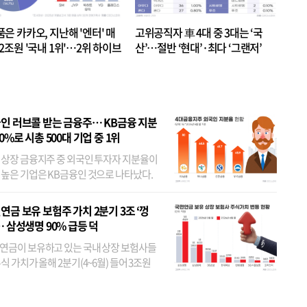
품은 카카오, 지난해 '엔터' 매
고위공직자 車 4대 중 3대는 ‘국
.2조원 '국내 1위'…2위 하이브
산’…절반 ‘현대’·최다 ‘그랜저’
 JYP 순
인 러브콜 받는 금융주… KB금융 지분
80%로 시총 500대 기업 중 1위
 상장 금융지주 중 외국인 투자자 지분율이
 높은 기업은 KB금융인 것으로 나타났다.
 외국인 지분율이 가장 낮은 곳은 메리츠금
었다. 특히 KB금융은 지난달 말 기준 해외
연금 보유 보험주 가치 2분기 3조 ‘껑
투자자 지분율이...
… 삼성생명 90% 급등 덕
연금이 보유하고 있는 국내 상장 보험사들
식 가치가 올해 2분기(4~6월) 들어 3조원
이 불어난 것으로 집계됐다. 삼성생명 주가
이 기간 90% 가까이 치솟으면서 전체 증가분