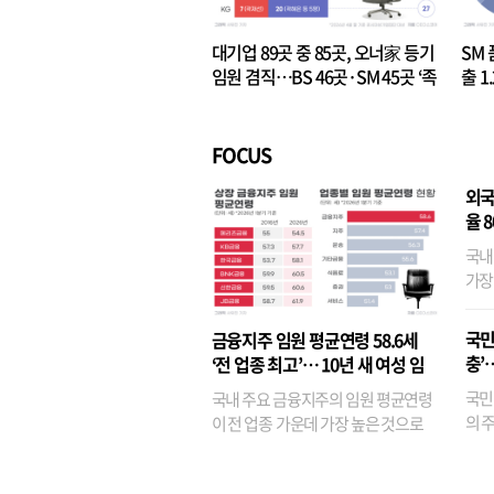
대기업 89곳 중 85곳, 오너家 등기
SM 
임원 겸직…BS 46곳·SM 45곳 ‘족
출 1
벌경영’ 고착화
·3위
FOCUS
외국
율 
국내
가장
반면
융이
국민
금융지주 임원 평균연령 58.6세
기관
충’
‘전 업종 최고’… 10년 새 여성 임
원은 14배 껑충
국민
국내 주요 금융지주의 임원 평균연령
의 주
이 전 업종 가운데 가장 높은 것으로
가까
나타났다. 금융업 특유의 경험 중심 인
가 
사와 내부 승진 문화가 이어지면서 10