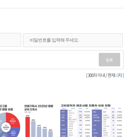
등록
[ 300자 이내 / 현재:
0
자 ]