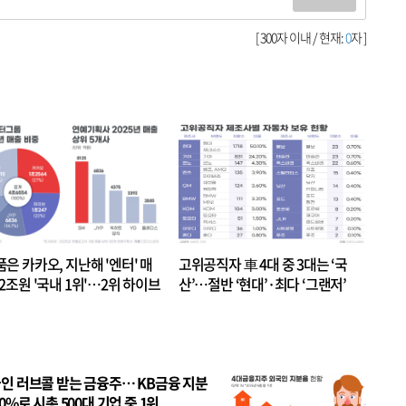
[ 300자 이내 / 현재:
0
자 ]
품은 카카오, 지난해 '엔터' 매
고위공직자 車 4대 중 3대는 ‘국
.2조원 '국내 1위'…2위 하이브
산’…절반 ‘현대’·최다 ‘그랜저’
 JYP 순
인 러브콜 받는 금융주… KB금융 지분
80%로 시총 500대 기업 중 1위