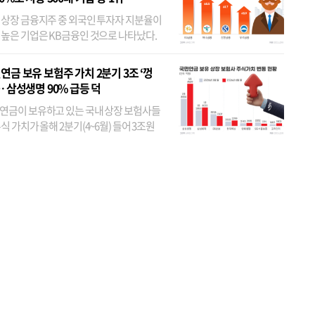
 상장 금융지주 중 외국인 투자자 지분율이
 높은 기업은 KB금융인 것으로 나타났다.
 외국인 지분율이 가장 낮은 곳은 메리츠금
었다. 특히 KB금융은 지난달 말 기준 해외
연금 보유 보험주 가치 2분기 3조 ‘껑
투자자 지분율이...
… 삼성생명 90% 급등 덕
연금이 보유하고 있는 국내 상장 보험사들
식 가치가 올해 2분기(4~6월) 들어 3조원
이 불어난 것으로 집계됐다. 삼성생명 주가
이 기간 90% 가까이 치솟으면서 전체 증가분
부분을 책임진 덕...