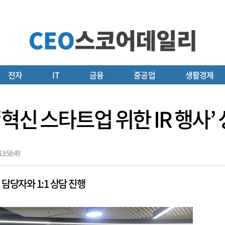
전자
IT
금융
중공업
생활경제
‘혁신 스타트업 위한 IR 행사’
3:58:49
 담당자와 1:1 상담 진행