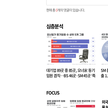
현재 총
0
개의 댓글이 있습니다.
심층분석
대기업 89곳 중 85곳, 오너家 등기
SM 
임원 겸직…BS 46곳·SM 45곳 ‘족
출 1
벌경영’ 고착화
·3위
FOCUS
외국
율 