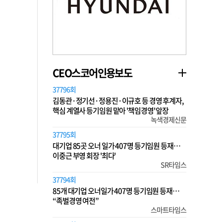
CEO스코어인용보도
37796회
김동관·정기선·정용진·이규호 등 경영 후계자,
핵심 계열사 등기임원 맡아 '책임경영' 앞장
녹색경제신문
37795회
대기업 85곳 오너 일가 407명 등기임원 등재…
이중근 부영 회장 '최다'
SR타임스
37794회
85개 대기업 오너일가 407명 등기임원 등재…
“족벌경영 여전”
스마트타임스