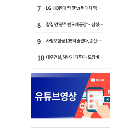
LG·HD현대 ‘잭팟’ vs 현대차 ‘쪽박’…글로벌 사모펀드, 韓 대기업 투자 ‘희비’
갈길 먼 ‘광주 반도체 공장’…삼성·SK, ‘주 52시간제’ 규제 해소 ‘공방’
사망보험금 105억 줄었다, 종신보험·유동화 동시에 ‘주춤’…신한라이프는 401억 급증
대우건설, 하반기 파푸아·모잠비크 LNG 플랜트 수주 가시권…수주목표 27조로 샹향