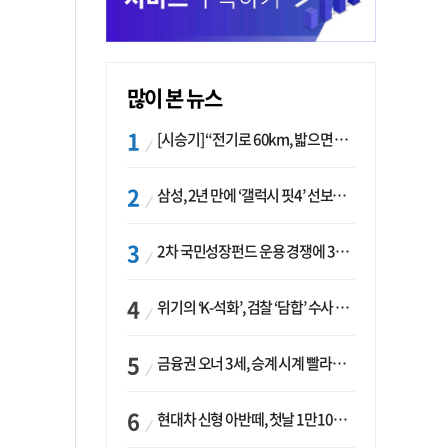
많이 본 뉴스
[시승기] “전기로 60km, 밟으면 462마력”…볼보 XC60 T8의 두 얼굴
삼성, 2년 만에 ‘갤럭시 핏4’ 선보이나…웨어러블 생태계 확장 ‘시동’
2차 국민성장펀드 운용 경쟁에 33개사 몰렸다…신한·하나 등 새 얼굴 대거 합류
위기의 ‘K-석화’, 검찰 ‘담합’ 수사 착수…“LG·한화·롯데 등 7개 업체, 8개 제품 가격 담합”
금융권 오너 3세, 승계 시계 빨라지나…한국투자 ‘속도’·미래에셋·메리츠는 ‘거리두기’
현대차 신형 아반떼, 첫날 1만1094대 계약…역대 최고치 경신