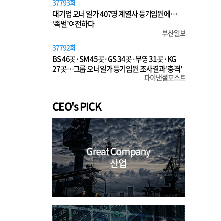
37793회
대기업 오너 일가 407명 계열사 등기임원에…
‘족벌’ 여전하다
부산일보
37792회
BS 46곳·SM 45곳·GS 34곳·부영 31곳·KG
27곳…그룹 오너일가 등기임원 조사결과 '충격'
파이낸셜포스트
CEO's PICK