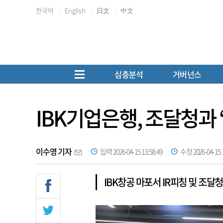
한국어
English
日文
中文
심층분석
거버넌스
IBK기업은행, 조달청과 
이수영 기자
입력 2026-04-15 13:58:49
수정 2026-04-15 1
IBK창공 마포서 IR피칭 및 조달청