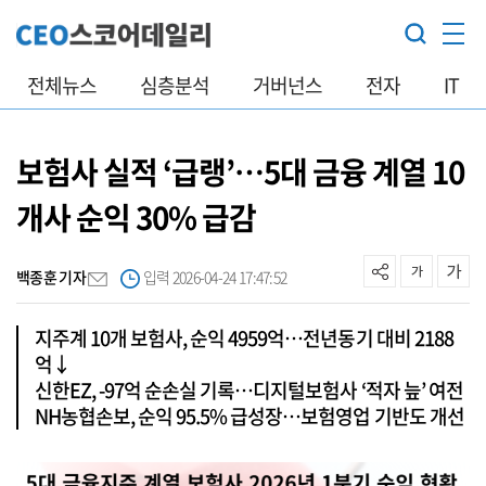
전체뉴스
심층분석
거버넌스
전자
IT
보험사 실적 ‘급랭’…5대 금융 계열 10
개사 순익 30% 급감
백종훈 기자
입력 2026-04-24 17:47:52
지주계 10개 보험사, 순익 4959억…전년동기 대비 2188
억↓
신한EZ, -97억 순손실 기록…디지털보험사 ‘적자 늪’ 여전
NH농협손보, 순익 95.5% 급성장…보험영업 기반도 개선