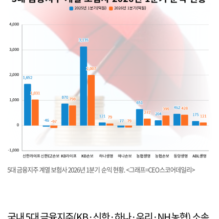
5대 금융지주 계열 보험사 2026년 1분기 순익 현황. <그래프=CEO스코어데일리>
국내 5대 금융지주(KB·신한·하나·우리·NH농협) 소속