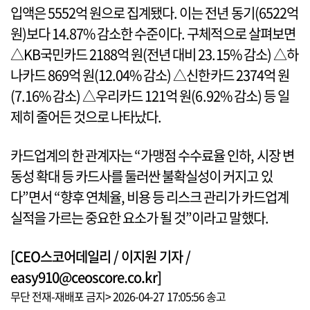
입액은 5552억 원으로 집계됐다. 이는 전년 동기(6522억
원)보다 14.87% 감소한 수준이다. 구체적으로 살펴보면
△KB국민카드 2188억 원(전년 대비 23.15% 감소) △하
나카드 869억 원(12.04% 감소) △신한카드 2374억 원
(7.16% 감소) △우리카드 121억 원(6.92% 감소) 등 일
제히 줄어든 것으로 나타났다.
카드업계의 한 관계자는 “가맹점 수수료율 인하, 시장 변
동성 확대 등 카드사를 둘러싼 불확실성이 커지고 있
다”면서 “향후 연체율, 비용 등 리스크 관리가 카드업계
실적을 가르는 중요한 요소가 될 것”이라고 말했다.
[CEO스코어데일리 / 이지원 기자 /
easy910@ceoscore.co.kr]
무단 전재-재배포 금지> 2026-04-27 17:05:56 송고