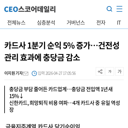
전체뉴스
심층분석
거버넌스
전자
IT
카드사 1분기 순익 5% 증가…건전성
관리 효과에 충당금 감소
이지원 기자
입력 2026-04-27 17:05:56
충당금 부담 줄어든 카드업계…충당금 전입액 1년새
15%↓
신한카드, 희망퇴직 비용 여파…4개 카드사 중 유일 역성
장