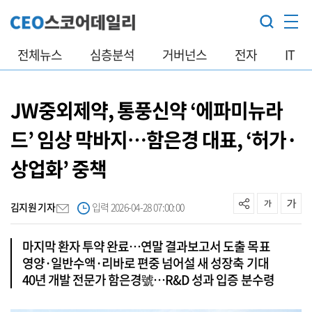
전체뉴스
심층분석
거버넌스
전자
IT
JW중외제약, 통풍신약 ‘에파미뉴라
드’ 임상 막바지…함은경 대표, ‘허가·
상업화’ 중책
김지원 기자
입력 2026-04-28 07:00:00
마지막 환자 투약 완료…연말 결과보고서 도출 목표
영양·일반수액·리바로 편중 넘어설 새 성장축 기대
40년 개발 전문가 함은경號…R&D 성과 입증 분수령