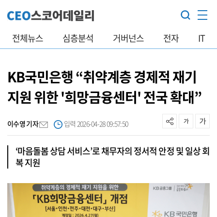
전체뉴스
심층분석
거버넌스
전자
IT
KB국민은행 “취약계층 경제적 재기
지원 위한 '희망금융센터' 전국 확대”
이수영 기자
입력 2026-04-28 09:57:50
‘마음돌봄 상담 서비스’로 채무자의 정서적 안정 및 일상 회
복 지원