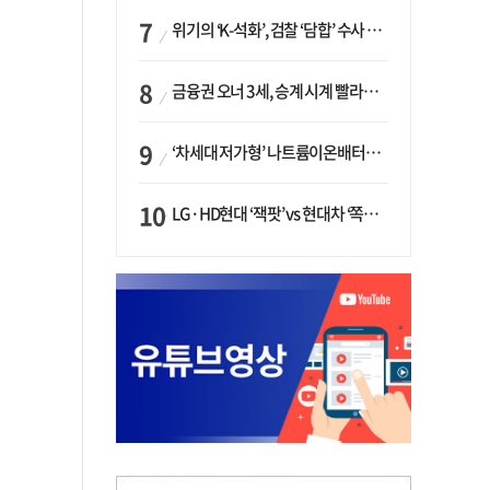
위기의 ‘K-석화’, 검찰 ‘담합’ 수사 착수…“LG·한화·롯데 등 7개 업체, 8개 제품 가격 담합”
금융권 오너 3세, 승계 시계 빨라지나…한국투자 ‘속도’·미래에셋·메리츠는 ‘거리두기’
‘차세대 저가형’ 나트륨이온배터리 시대 오나…LG화학·에코프로, 상용화 속도낸다
LG·HD현대 ‘잭팟’ vs 현대차 ‘쪽박’…글로벌 사모펀드, 韓 대기업 투자 ‘희비’