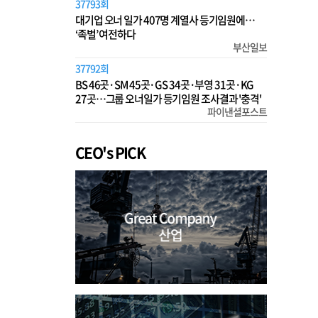
37793회
대기업 오너 일가 407명 계열사 등기임원에…
‘족벌’ 여전하다
부산일보
37792회
BS 46곳·SM 45곳·GS 34곳·부영 31곳·KG
27곳…그룹 오너일가 등기임원 조사결과 '충격'
파이낸셜포스트
CEO's PICK