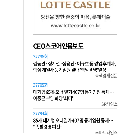
CEO스코어인용보도
37796회
김동관·정기선·정용진·이규호 등 경영 후계자,
핵심 계열사 등기임원 맡아 '책임경영' 앞장
녹색경제신문
37795회
대기업 85곳 오너 일가 407명 등기임원 등재…
이중근 부영 회장 '최다'
SR타임스
37794회
85개 대기업 오너일가 407명 등기임원 등재…
“족벌경영 여전”
스마트타임스