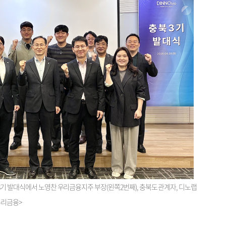
3기 발대식에서 노영찬 우리금융지주 부장(왼쪽2번째), 충북도 관계자, 디노랩
우리금융>