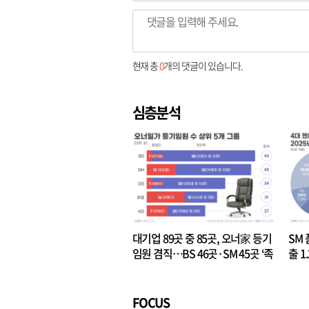
현재 총
0
개의 댓글이 있습니다.
심층분석
대기업 89곳 중 85곳, 오너家 등기
SM 
임원 겸직…BS 46곳·SM 45곳 ‘족
출 1
벌경영’ 고착화
·3위
FOCUS