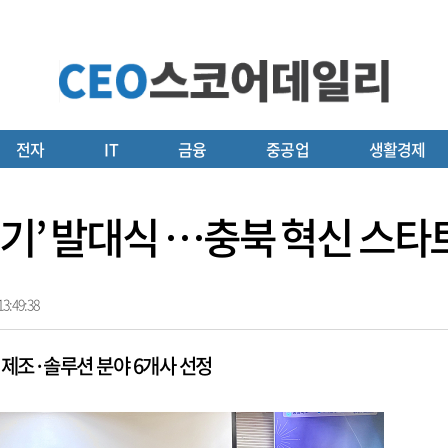
전자
IT
금융
중공업
생활경제
3기’ 발대식 …충북 혁신 스타
3:49:38
·제조·솔루션 분야 6개사 선정