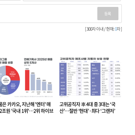
등록
[ 300자 이내 / 현재:
0
자 ]
품은 카카오, 지난해 '엔터' 매
고위공직자 車 4대 중 3대는 ‘국
.2조원 '국내 1위'…2위 하이브
산’…절반 ‘현대’·최다 ‘그랜저’
 JYP 순