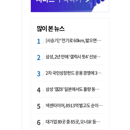
많이 본 뉴스
[시승기] “전기로 60km, 밟으면 462마력”…볼보 XC60 T8의 두 얼굴
삼성, 2년 만에 ‘갤럭시 핏4’ 선보이나…웨어러블 생태계 확장 ‘시동’
2차 국민성장펀드 운용 경쟁에 33개사 몰렸다…신한·하나 등 새 얼굴 대거 합류
삼성 ‘갤Z8’ 일본에서도 물량 동났다…애플 참전 앞두고 선두 수성 ‘시험대’
넥센타이어, 8913억 벌고도 순이익 2억…유럽 세부담에 이익 증발
대기업 89곳 중 85곳, 오너家 등기임원 겸직…BS 46곳·SM 45곳 ‘족벌경영’ 고착화