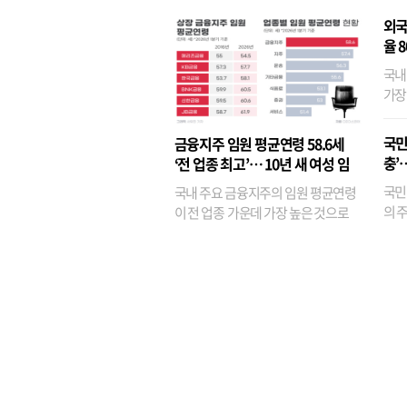
외국
율 
국내
가장
반면
융이
국민
금융지주 임원 평균연령 58.6세
기관
충’
‘전 업종 최고’… 10년 새 여성 임
원은 14배 껑충
국민
국내 주요 금융지주의 임원 평균연령
의 주
이 전 업종 가운데 가장 높은 것으로
가까
나타났다. 금융업 특유의 경험 중심 인
가 
사와 내부 승진 문화가 이어지면서 10
의 대
년새 임원의 평균연령이 높아졌으며,
평균연령이 60대를 기...