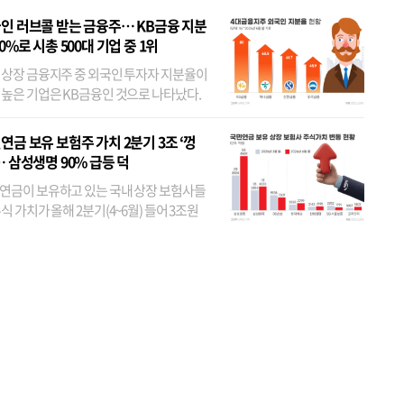
인 러브콜 받는 금융주… KB금융 지분
80%로 시총 500대 기업 중 1위
 상장 금융지주 중 외국인 투자자 지분율이
 높은 기업은 KB금융인 것으로 나타났다.
 외국인 지분율이 가장 낮은 곳은 메리츠금
었다. 특히 KB금융은 지난달 말 기준 해외
연금 보유 보험주 가치 2분기 3조 ‘껑
투자자 지분율이...
… 삼성생명 90% 급등 덕
연금이 보유하고 있는 국내 상장 보험사들
식 가치가 올해 2분기(4~6월) 들어 3조원
이 불어난 것으로 집계됐다. 삼성생명 주가
이 기간 90% 가까이 치솟으면서 전체 증가분
부분을 책임진 덕...