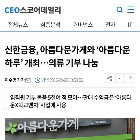
전체뉴스
심층분석
거버넌스
전자
IT
신한금융, 아름다운가게와 ‘아름다운
하루’ 개최…의류 기부 나눔
이수영 기자
입력 2026-04-29 13:53:06
임직원 기부 물품 5천여 점 모아…판매 수익금은 ‘아름다
운X학교벤치’ 사업에 사용