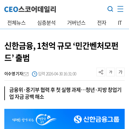
전체뉴스
심층분석
거버넌스
전자
IT
신한금융, 1천억 규모 ‘민간벤처모펀
드’ 출범
이수영 기자
입력 2026-04-30 16:31:00
금융위·중기부 협력 후 첫 실행 과제…청년·지방 창업기
업 자금 공백 해소