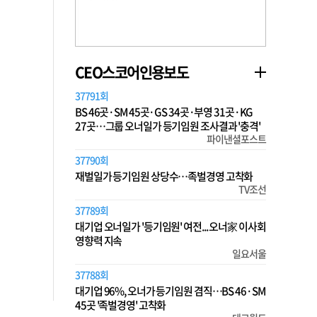
CEO스코어인용보도
37791회
BS 46곳·SM 45곳·GS 34곳·부영 31곳·KG
27곳…그룹 오너일가 등기임원 조사결과 '충격'
파이낸셜포스트
37790회
재벌일가 등기임원 상당수…족벌경영 고착화
TV조선
37789회
대기업 오너일가 '등기임원' 여전... 오너家 이사회
영향력 지속
일요서울
37788회
대기업 96%, 오너가 등기임원 겸직…BS 46·SM
45곳 '족벌경영' 고착화