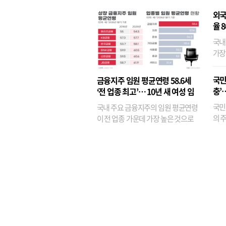
외국
율 
국내
가장
반면
융이
국민
금융지주 임원 평균연령 58.6세
기관
충’
‘전 업종 최고’… 10년 새 여성 임
원은 14배 껑충
국민
국내 주요 금융지주의 임원 평균연령
의 주
이 전 업종 가운데 가장 높은 것으로
가까
나타났다. 금융업 특유의 경험 중심 인
가 
사와 내부 승진 문화가 이어지면서 10
의 대
년새 임원의 평균연령이 높아졌으며,
평균연령이 60대를 기...