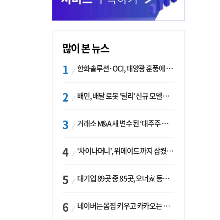
많이 본 뉴스
한화솔루션·OCI, 태양광 훈풍에 실적 개선…美 ‘섹션232’ 최대 변수
배민, 배달 로봇 ‘딜리’ 신규 모델 B마트 현장 투입
거래소 M&A 새 변수 된 ‘대주주 심사’…네이버·두나무 결합도 영향권
‘차이나머니’, 위메이드 까지 삼켰다… K콘텐츠, 글로벌 확장에도 中 투자 ‘경계령’
대기업 89곳 중 85곳, 오너家 등기임원 겸직…BS 46곳·SM 45곳 ‘족벌경영’ 고착화
네이버는 몸집 키우고 카카오는 줄였다…‘역대급 실적’에 성장전략은 ‘극과 극’