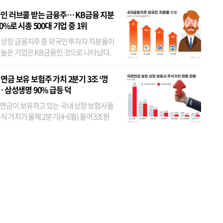
인 러브콜 받는 금융주… KB금융 지분
80%로 시총 500대 기업 중 1위
 상장 금융지주 중 외국인 투자자 지분율이
 높은 기업은 KB금융인 것으로 나타났다.
 외국인 지분율이 가장 낮은 곳은 메리츠금
었다. 특히 KB금융은 지난달 말 기준 해외
연금 보유 보험주 가치 2분기 3조 ‘껑
투자자 지분율이...
… 삼성생명 90% 급등 덕
연금이 보유하고 있는 국내 상장 보험사들
식 가치가 올해 2분기(4~6월) 들어 3조원
이 불어난 것으로 집계됐다. 삼성생명 주가
이 기간 90% 가까이 치솟으면서 전체 증가분
부분을 책임진 덕...