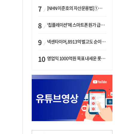
[NHN 이준호의 자산운용법]①이니시오·JLC ‘부동산’-JLC파트너스 ‘투자’…“부동산 담보대출로 투자재원 확보”
‘칩플레이션’에 스마트폰 원가 급등…삼성전자, ‘엑시노스’ 채택 확대하나
넥센타이어, 8913억 벌고도 순이익 2억…유럽 세부담에 이익 증발
영업익 1000억원 목표 내세운 롯데마트…하반기 ‘오카도’ 시험대