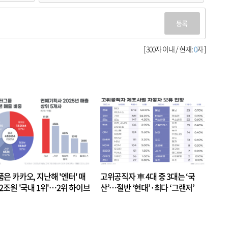
등록
[ 300자 이내 / 현재:
0
자 ]
품은 카카오, 지난해 '엔터' 매
고위공직자 車 4대 중 3대는 ‘국
.2조원 '국내 1위'…2위 하이브
산’…절반 ‘현대’·최다 ‘그랜저’
 JYP 순