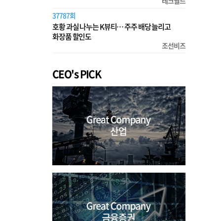
테크월드
37787회
호황 과실 나누는 K뷰티… 주주 배당 늘리고
화장품 할인도
조선비즈
CEO's PICK