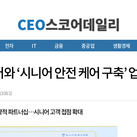
전자
IT
금융
중공업
생활경제
와 ‘시니어 안전 케어 구축’
3:08:32
략적 파트너십…시니어 고객 접점 확대