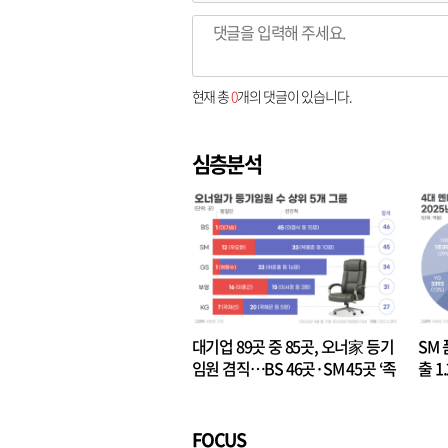
현재 총
0
개의 댓글이 있습니다.
심층분석
대기업 89곳 중 85곳, 오너家 등기
SM 
임원 겸직…BS 46곳·SM 45곳 ‘족
출 1
벌경영’ 고착화
·3위
FOCUS