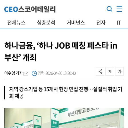
전체뉴스
심층분석
거버넌스
전자
IT
하나금융, ‘하나 JOB 매칭 페스타 in
부산’ 개최
이수영 기자
입력 2026-04-30 13:20:40
지역 강소기업 등 15개사 현장 면접 진행…실질적 취업 기
회 제공