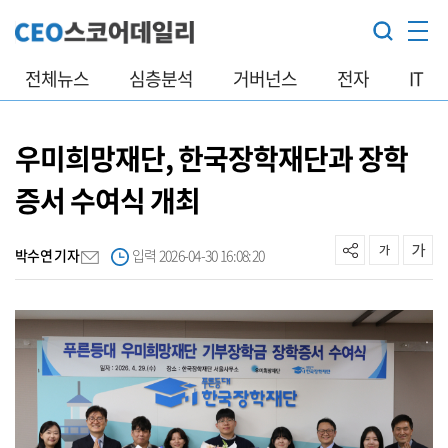
전체뉴스
심층분석
거버넌스
전자
IT
우미희망재단, 한국장학재단과 장학
증서 수여식 개최
박수연 기자
입력 2026-04-30 16:08:20