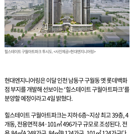
힐스테이트 구월아트파크 투시도. <사진제공=현대엔지니어링>
현대엔지니어링은 이달 인천 남동구 구월동 옛 롯데백화
점 부지를 개발해 선보이는 ‘힐스테이트 구월아트파크’를
분양할 예정이라고 4일 밝혔다.
힐스테이트 구월아트파크는 지하 6층~지상 최고 39층, 4
개동, 전용면적 84·101㎡ 496가구 규모로 조성된다. 전
용 84㎡A 248가구, 84㎡B 124가구, 101㎡ 124가구다.