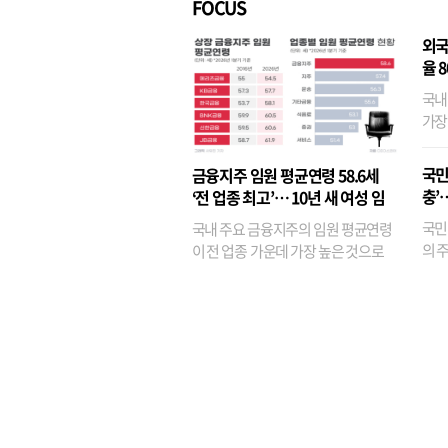
FOCUS
외국
율 
국내
가장
반면
융이
국민
금융지주 임원 평균연령 58.6세
기관
충’
‘전 업종 최고’… 10년 새 여성 임
원은 14배 껑충
국민
국내 주요 금융지주의 임원 평균연령
의 주
이 전 업종 가운데 가장 높은 것으로
가까
나타났다. 금융업 특유의 경험 중심 인
가 
사와 내부 승진 문화가 이어지면서 10
의 대
년새 임원의 평균연령이 높아졌으며,
평균연령이 60대를 기...