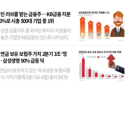
인 러브콜 받는 금융주… KB금융 지분
80%로 시총 500대 기업 중 1위
 상장 금융지주 중 외국인 투자자 지분율이
 높은 기업은 KB금융인 것으로 나타났다.
 외국인 지분율이 가장 낮은 곳은 메리츠금
었다. 특히 KB금융은 지난달 말 기준 해외
연금 보유 보험주 가치 2분기 3조 ‘껑
투자자 지분율이...
… 삼성생명 90% 급등 덕
연금이 보유하고 있는 국내 상장 보험사들
식 가치가 올해 2분기(4~6월) 들어 3조원
이 불어난 것으로 집계됐다. 삼성생명 주가
이 기간 90% 가까이 치솟으면서 전체 증가분
부분을 책임진 덕...