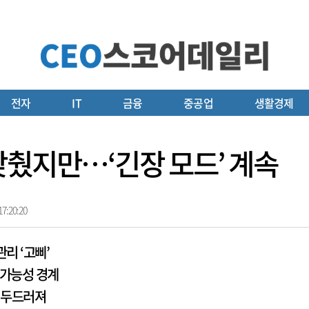
전자
IT
금융
중공업
생활경제
낮췄지만…‘긴장 모드’ 계속
7:20:20
리 ‘고삐’
 가능성 경계
장 두드러져