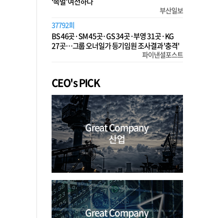
‘족벌’ 여전하다
부산일보
37792회
BS 46곳·SM 45곳·GS 34곳·부영 31곳·KG
27곳…그룹 오너일가 등기임원 조사결과 '충격'
파이낸셜포스트
CEO's PICK