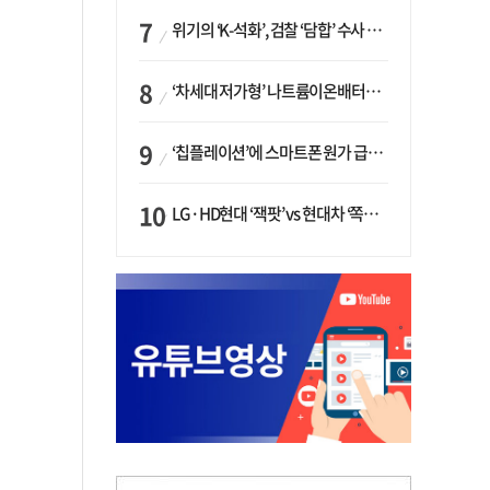
위기의 ‘K-석화’, 검찰 ‘담합’ 수사 착수…“LG·한화·롯데 등 7개 업체, 8개 제품 가격 담합”
‘차세대 저가형’ 나트륨이온배터리 시대 오나…LG화학·에코프로, 상용화 속도낸다
‘칩플레이션’에 스마트폰 원가 급등…삼성전자, ‘엑시노스’ 채택 확대하나
LG·HD현대 ‘잭팟’ vs 현대차 ‘쪽박’…글로벌 사모펀드, 韓 대기업 투자 ‘희비’