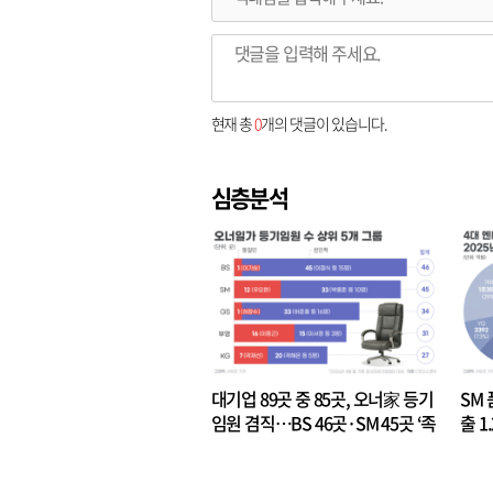
현재 총
0
개의 댓글이 있습니다.
심층분석
대기업 89곳 중 85곳, 오너家 등기
SM 
임원 겸직…BS 46곳·SM 45곳 ‘족
출 1
벌경영’ 고착화
·3위