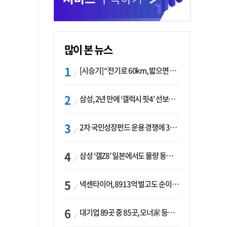
많이 본 뉴스
[시승기] “전기로 60km, 밟으면 462마력”…볼보 XC60 T8의 두 얼굴
삼성, 2년 만에 ‘갤럭시 핏4’ 선보이나…웨어러블 생태계 확장 ‘시동’
2차 국민성장펀드 운용 경쟁에 33개사 몰렸다…신한·하나 등 새 얼굴 대거 합류
삼성 ‘갤Z8’ 일본에서도 물량 동났다…애플 참전 앞두고 선두 수성 ‘시험대’
넥센타이어, 8913억 벌고도 순이익 2억…유럽 세부담에 이익 증발
대기업 89곳 중 85곳, 오너家 등기임원 겸직…BS 46곳·SM 45곳 ‘족벌경영’ 고착화