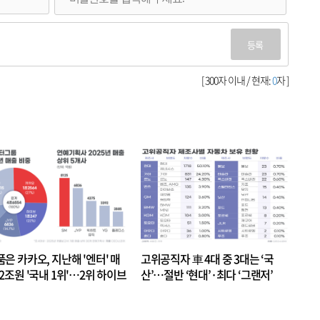
등록
[ 300자 이내 / 현재:
0
자 ]
품은 카카오, 지난해 '엔터' 매
고위공직자 車 4대 중 3대는 ‘국
.2조원 '국내 1위'…2위 하이브
산’…절반 ‘현대’·최다 ‘그랜저’
 JYP 순