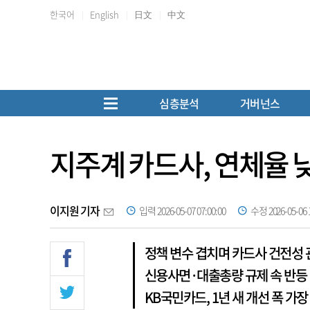
한국어
English
日文
中文
심층분석
거버넌스
지주계 카드사, 연체율 
이지원 기자
입력 2026-05-07 07:00:00
수정 2026-05-06 1
정책 변수 겹치며 카드사 건전성 관
신용사면·대출총량 규제 속 반등
KB국민카드, 1년 새 개선 폭 가