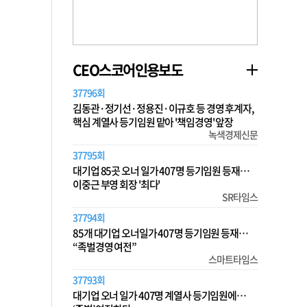
CEO스코어인용보도
37796회
김동관·정기선·정용진·이규호 등 경영 후계자,
핵심 계열사 등기임원 맡아 '책임경영' 앞장
녹색경제신문
37795회
대기업 85곳 오너 일가 407명 등기임원 등재…
이중근 부영 회장 '최다'
SR타임스
37794회
85개 대기업 오너일가 407명 등기임원 등재…
“족벌경영 여전”
스마트타임스
37793회
대기업 오너 일가 407명 계열사 등기임원에…