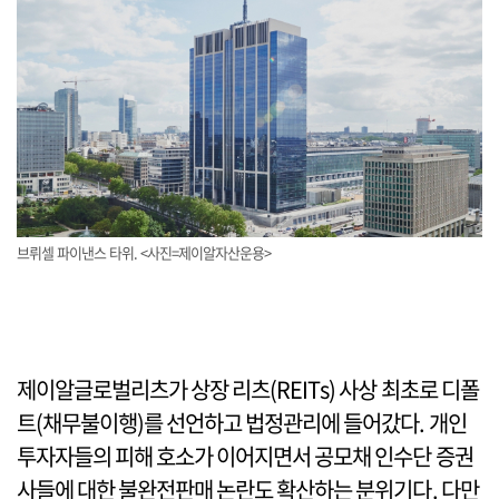
브뤼셀 파이낸스 타위. <사진=제이알자산운용>
제이알글로벌리츠가 상장 리츠(REITs) 사상 최초로 디폴
트(채무불이행)를 선언하고 법정관리에 들어갔다. 개인
투자자들의 피해 호소가 이어지면서 공모채 인수단 증권
사들에 대한 불완전판매 논란도 확산하는 분위기다. 다만