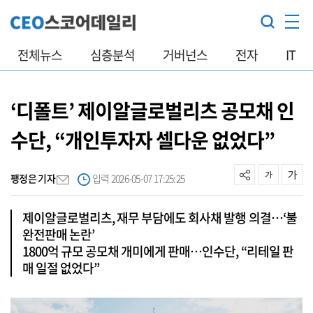
전체뉴스
심층분석
거버넌스
전자
IT
‘디폴트’ 제이알글로벌리츠 공모채 인
수단, “개인투자자 셀다운 없었다”
팽정은 기자
입력 2026-05-07 17:25:25
제이알글로벌리츠, 재무 부담에도 회사채 발행 의결…‘불
완전판매 논란’
1800억 규모 공모채 개미에게 판매…인수단, “리테일 판
매 일절 없었다”