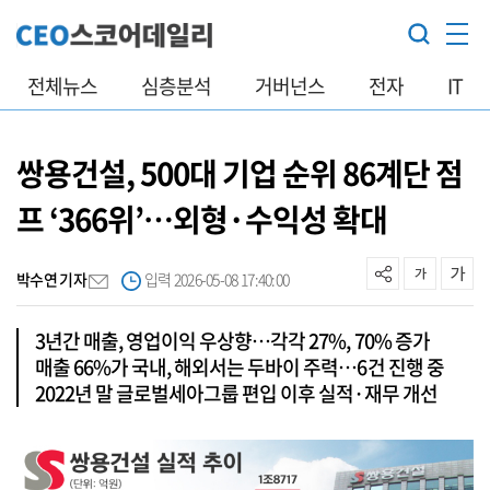
전체뉴스
심층분석
거버넌스
전자
IT
쌍용건설, 500대 기업 순위 86계단 점
프 ‘366위’…외형·수익성 확대
박수연 기자
입력 2026-05-08 17:40:00
3년간 매출, 영업이익 우상향…각각 27%, 70% 증가
매출 66%가 국내, 해외서는 두바이 주력…6건 진행 중
2022년 말 글로벌세아그룹 편입 이후 실적·재무 개선