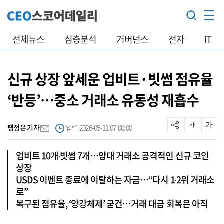
전체뉴스
심층분석
거버넌스
전자
IT
신규 상장 앞세운 업비트·빗썸 점유율
‘반등’…중소 거래소 유동성 재흡수
팽정은 기자
입력 2026-05-11 07:00:00
업비트 10개‧빗썸 7개…양대 거래소 공격적인 신규 코인
상장
USDS 이벤트 종료에 이탈하는 자금…“다시 1‧2위 거래소
로”
복구된 점유율, ‘양강체제’ 굳건…거래 대금 회복은 아직